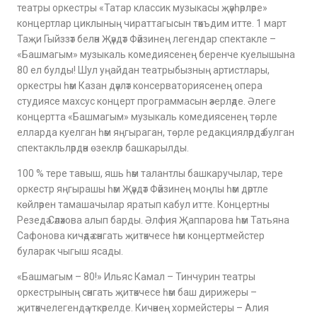
театры оркестры «Татар классик музыкасы җәүһәрләре»
концертлар циклының чираттагысын тәкъдим итте. 1 март
Таҗи Гыйззәт белән Җәүдәт Фәйзинең легендар спектакле –
«Башмагым» музыкаль комедиясенең беренче куелышына
80 ел булды! Шул уңайдан театрыбызның артистлары,
оркестры һәм Казан дәүләт консерваториясенең опера
студиясе махсус концерт программасын әзерләде. Әлеге
концертта «Башмагым» музыкаль комедиясенең төрле
елларда куелган һәм яңгыраган, төрле редакцияләрдә булган
спектакльләрдән өзекләр башкарылды.
100 % тере тавыш, яшь һәм талантлы башкаручылар, тере
оркестр яңгырашы һәм Җәүдәт Фәйзинең моңлы һәм дәртле
көйләрен тамашачылар яратып кабул итте. Концертны
Резедә Сәләхова алып барды. Әлфия Җаппарова һәм Татьяна
Сафонова кичәдә сәнгать җитәкчесе һәм концертмейстер
буларак чыгыш ясады.
«Башмагым – 80!» Ильяс Камал – Тинчурин театры
оркестрының сәнгать җитәкчесе һәм баш дирижеры –
җитәкчелегендә үткәрелде. Кичәнең хормейстеры – Алия