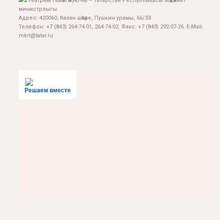
Театрны гамәлгә куючы – Татарстан Республикасы Мәдәният
министрлыгы.
Адрес: 420060, Казан шәһәре, Пушкин урамы, 66/33
Телефон: +7 (843) 264-74-01, 264-74-02. Факс: +7 (843) 292-07-26. E-Mail:
mkrt@tatar.ru
Решаем вместе