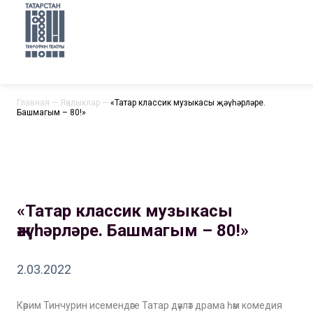
Главная
—
Яңалыклар
—
«Татар классик музыкасы җәүһәрләре.
Башмагым – 80!»
«Татар классик музыкасы
җәүһәрләре. Башмагым – 80!»
2.03.2022
Кәрим Тинчурин исемендәге Татар дәүләт драма һәм комедия