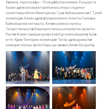
Хәмзина, хореографы – Резедә Муллагалиева. Концертта
Казан дәүләт консерваториясенең опера студиясе
солистлары Илгиз Мөхетдинов, Гүзәл Җиһаншина һәм Г.Тукай
исемендәге Казан дәүләт филармониясе солисты Гөлнара
Байназарова катнашты. Кичәнең махсус кунагы
Татарстанның һәм Башкортстанның атказанган артисты
Рөстәм Асаев тамашачыларга матур композицияләр бүләк
итте. Кәрим Тинчурин исемендәге Татар дәүләт драма һәм
комедия театры артистлары да сәхнәнең бизәге булдылар.