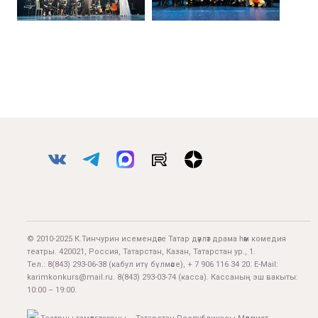
© 2010-2025 К.Тинчурин исемендәге Татар дәүләт драма һәм комедия
театры. 420021, Россия, Татарстан, Казан, Татарстан ур., 1.
Тел.:
8(843) 293-06-38
(кабул итү бүлмәсе), + 7 906 116 34 20. E-Mail:
karimkonkurs@mail.ru
.
8(843) 293-03-74
(касса). Кассаның эш вакыты:
10:00 – 19:00.