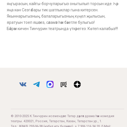
яңгырасын, кайгы-борчуларыгыз онытылып торсын иде. Һәр
яңа көн Сезгә бары тик шатлыклар гына китерсен.
Якыннарыгызның, балаларыгызның күңел җылысын,
яратуын тоеп яшәгез, сәламәт һәм бәхетле булыгыз!
Бәйрәм кичен Тинчурин театрында үткәрегез. Көтеп калабыз!!!
© 2010-2025 К.Тинчурин исемендәге Татар дәүләт драма һәм комедия
театры. 420021, Россия, Татарстан, Казан, Татарстан ур., 1.
Тел.:
8(843) 293-06-38
(кабул итү бүлмәсе), + 7 906 116 34 20. E-Mail: