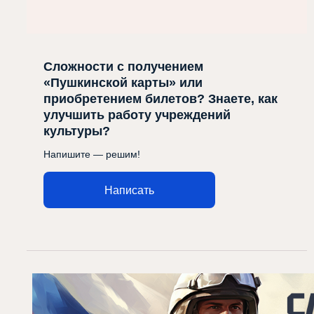
Сложности с получением
«Пушкинской карты» или
приобретением билетов? Знаете, как
улучшить работу учреждений
культуры?
Напишите — решим!
Написать