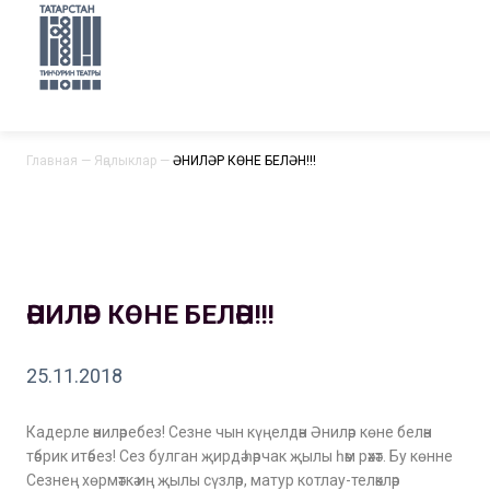
Главная
—
Яңалыклар
—
ӘНИЛӘР КӨНЕ БЕЛӘН!!!
ӘНИЛӘР КӨНЕ БЕЛӘН!!!
25.11.2018
Кадерле әниләребез! Сезне чын күңелдән Әниләр көне белән
тәбрик итәбез! Сез булган җирдә һәрчак җылы һәм рәхәт. Бу көнне
Сезнең хөрмәткә иң җылы сүзләр, матур котлау-теләкләр