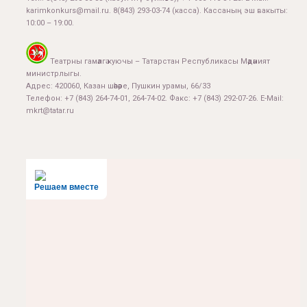
karimkonkurs@mail.ru
.
8(843) 293-03-74
(касса). Кассаның эш вакыты:
10:00 – 19:00.
Театрны гамәлгә куючы – Татарстан Республикасы Мәдәният
министрлыгы.
Адрес: 420060, Казан шәһәре, Пушкин урамы, 66/33
Телефон: +7 (843) 264-74-01, 264-74-02. Факс: +7 (843) 292-07-26. E-Mail:
mkrt@tatar.ru
Решаем вместе