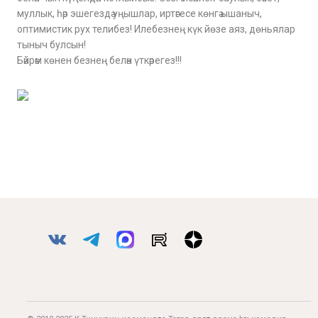
муллык, һәр эшегездә уңышлар, иртәгесе көнгә ышаныч,
оптимистик рух телибез! Илебезнең күк йөзе аяз, дөньялар
тыныч булсын!
Бәйрәм көнен безнең белән үткәрегез!!!