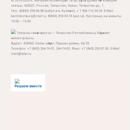
© 2010-2025 К.Тинчурин исемендәге Татар дәүләт драма һәм комедия
театры. 420021, Россия, Татарстан, Казан, Татарстан ур., 1.
Тел.:
8(843) 293-06-38
(кабул итү бүлмәсе), + 7 906 116 34 20. E-Mail:
karimkonkurs@mail.ru
.
8(843) 293-03-74
(касса). Кассаның эш вакыты:
10:00 – 19:00.
Театрны гамәлгә куючы – Татарстан Республикасы Мәдәният
министрлыгы.
Адрес: 420060, Казан шәһәре, Пушкин урамы, 66/33
Телефон: +7 (843) 264-74-01, 264-74-02. Факс: +7 (843) 292-07-26. E-Mail:
mkrt@tatar.ru
Решаем вместе