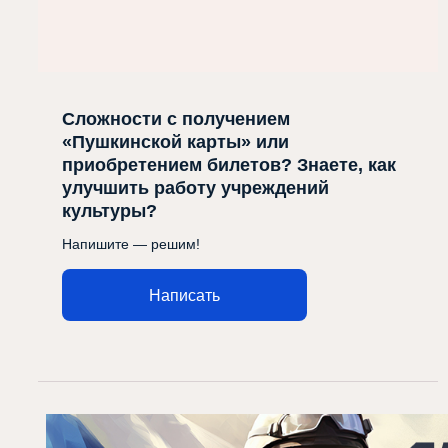
Сложности с получением
«Пушкинской карты» или
приобретением билетов? Знаете, как
улучшить работу учреждений
культуры?
Напишите — решим!
Написать