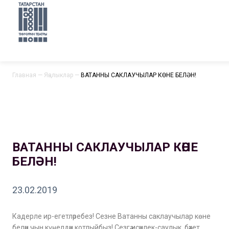
Главная
—
Яңалыклар
—
ВАТАННЫ САКЛАУЧЫЛАР КӨНЕ БЕЛӘН!
ВАТАННЫ САКЛАУЧЫЛАР КӨНЕ
БЕЛӘН!
23.02.2019
Кадерле ир-егетләребез! Сезне Ватанны саклаучылар көне
белән чын күңелдән котлыйбыз! Сезгә исәнлек-саулык, бәхет,