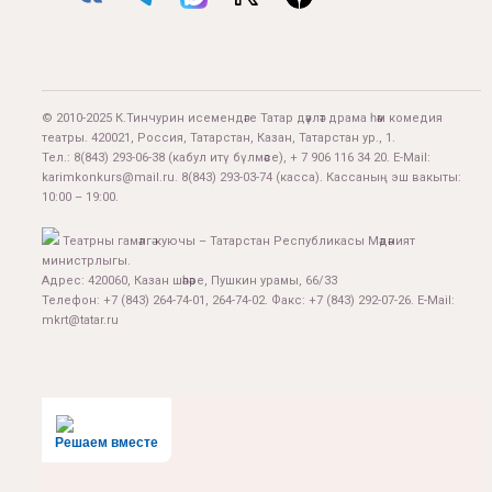
© 2010-2025 К.Тинчурин исемендәге Татар дәүләт драма һәм комедия
театры. 420021, Россия, Татарстан, Казан, Татарстан ур., 1.
Тел.:
8(843) 293-06-38
(кабул итү бүлмәсе), + 7 906 116 34 20. E-Mail:
karimkonkurs@mail.ru
.
8(843) 293-03-74
(касса). Кассаның эш вакыты:
10:00 – 19:00.
Театрны гамәлгә куючы – Татарстан Республикасы Мәдәният
министрлыгы.
Адрес: 420060, Казан шәһәре, Пушкин урамы, 66/33
Телефон: +7 (843) 264-74-01, 264-74-02. Факс: +7 (843) 292-07-26. E-Mail:
mkrt@tatar.ru
Решаем вместе