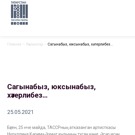
Главная
—
Яңалыклар
—
Сагынабыз, юксынабыз, хәтерлибез…
Сагынабыз, юксынабыз,
хәтерлибез…
25.05.2021
Бүген, 25 нче майда, ТАССРның атказанган артисткасы
Нуруллина Кәримә Әхмәт кызының туган көне. Әгәр исән