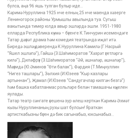
булса, аңа 96 яшь тулган булыр иде…
Кәримә Нуруллина 1925 нче елның 25 нче маенда хәзерге
Лениногорск районы Урмышлы авылында туа. Сугыш
вакытында тимер юлда авыр эшләрдә эшли. 1951-1980
елларда Республика күчмә – бүгенге К.Тинчурин исемендәге
Татар дәүләт драма һәм комедия театрында иҗат итә.
Биредә эшләү дәверендә К.Нуруллина Камилә (Г.Насрый
“Яшел эшләпә”), Гайшә (З.Шаһиморатов “Хәзрәт үгетләргә
килә”), Диләфрүз (З.Шаһиморатов “Әй, әшнәләр, әшнәләр”),
Мәүлидә (Ю.Әминов “Өти балак”), Фәрдия (Т.Миңнуллин
“Нигез ташлары”), Зөлхия (И.Юзеев “Кыр казлары
артыннан”), Җамал (И.Юзеев “Сандугачлар килгән безгә”)
һәм башка кабатланмас рольләре белән тамашачы күңелен
яулады.
Татар театр сәнгате үсешенә зур өлеш керткән Кәримә Әхмәт
кызы Нуруллинаның рухы шат булсын! Яраткан
артисткабызны бүген дә бик сагынабыз, юксынабыз…