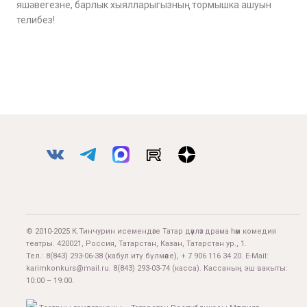
яшәвегезне, барлык хыялларыгызның тормышка ашуын
телибез!
© 2010-2025 К.Тинчурин исемендәге Татар дәүләт драма һәм комедия
театры. 420021, Россия, Татарстан, Казан, Татарстан ур., 1.
Тел.:
8(843) 293-06-38
(кабул итү бүлмәсе), + 7 906 116 34 20. E-Mail:
karimkonkurs@mail.ru
.
8(843) 293-03-74
(касса). Кассаның эш вакыты:
10:00 – 19:00.