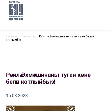
Главная
—
Яңалыклар
—
Рәзилә Әхмәтшинаны туган көне белән
котлыйбыз!
Рәзилә Әхмәтшинаны туган көне
белән котлыйбыз!
15.03.2023