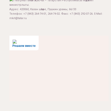
Театрны гамәлгә куючы – Татарстан Республикасы Мәдәният
министрлыгы.
Адрес: 420060, Казан шәһәре, Пушкин урамы, 66/33
Телефон: +7 (843) 264-74-01, 264-74-02. Факс: +7 (843) 292-07-26. E-Mail:
mkrt@tatar.ru
Решаем вместе