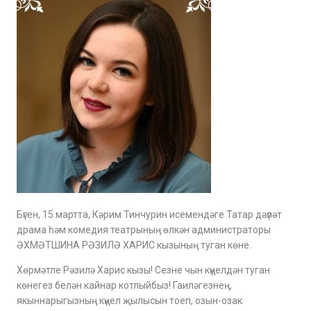
Бүген, 15 мартта, Кәрим Тинчурин исемендәге Татар дәүләт
драма һәм комедия театрының өлкән администраторы
ӘХМӘТШИНА РӘЗИЛӘ ХАРИС кызының туган көне.
Хөрмәтле Рәзилә Харис кызы! Сезне чын күңелдән туган
көнегез белән кайнар котлыйбыз! Гаиләгезнең,
якыннарыгызның күңел җылысын тоеп, озын-озак