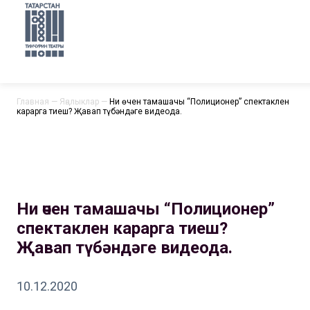
Главная
—
Яңалыклар
—
Ни өчен тамашачы “Полиционер” спектаклен
карарга тиеш? Җавап түбәндәге видеода.
Ни өчен тамашачы “Полиционер”
спектаклен карарга тиеш?
Җавап түбәндәге видеода.
10.12.2020