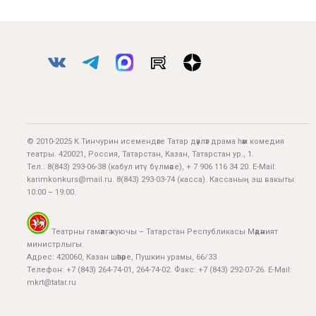
© 2010-2025 К.Тинчурин исемендәге Татар дәүләт драма һәм комедия
театры. 420021, Россия, Татарстан, Казан, Татарстан ур., 1.
Тел.:
8(843) 293-06-38
(кабул итү бүлмәсе), + 7 906 116 34 20. E-Mail:
karimkonkurs@mail.ru
.
8(843) 293-03-74
(касса). Кассаның эш вакыты:
10:00 – 19:00.
Театрны гамәлгә куючы – Татарстан Республикасы Мәдәният
министрлыгы.
Адрес: 420060, Казан шәһәре, Пушкин урамы, 66/33
Телефон: +7 (843) 264-74-01, 264-74-02. Факс: +7 (843) 292-07-26. E-Mail:
mkrt@tatar.ru