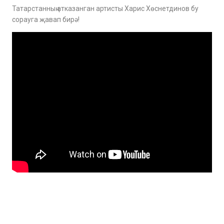
Татарстанның атказанган артисты Харис Хөснетдинов бу
сорауга җавап бирә!