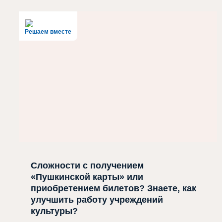
Решаем вместе
Сложности с получением
«Пушкинской карты» или
приобретением билетов? Знаете, как
улучшить работу учреждений
культуры?