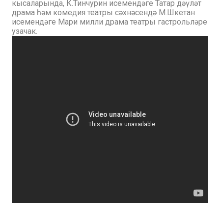
кысаларында, К.Тинчурин исемендәге Татар дәүләт
драма һәм комедия театры сәхнәсендә М.Шкетан
исемендәге Мари милли драма театры гастрольләре
узачак.