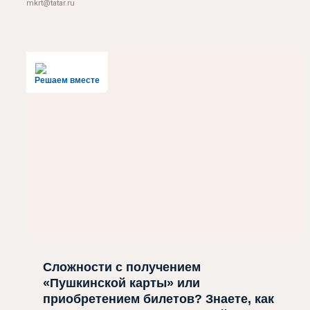
mkrt@tatar.ru
Решаем вместе
Сложности с получением
«Пушкинской карты» или
приобретением билетов? Знаете, как