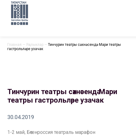
Главная
—
Яңалыклар
—
Тинчурин театры сәхнәсендә Мари театры
гастрольләре узачак
Тинчурин театры сәхнәсендә Мари
театры гастрольләре узачак
30.04.2019
1-2 май, Бөтенроссия театраль марафон