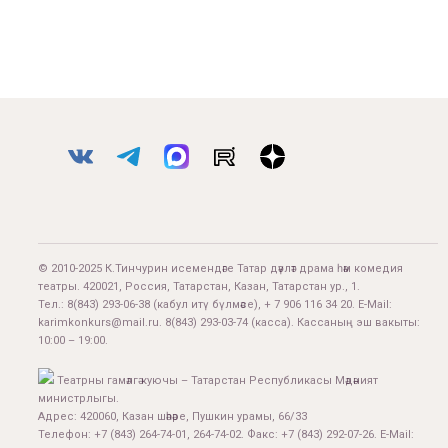
© 2010-2025 К.Тинчурин исемендәге Татар дәүләт драма һәм комедия
театры. 420021, Россия, Татарстан, Казан, Татарстан ур., 1.
Тел.:
8(843) 293-06-38
(кабул итү бүлмәсе), + 7 906 116 34 20. E-Mail:
karimkonkurs@mail.ru
.
8(843) 293-03-74
(касса). Кассаның эш вакыты:
10:00 – 19:00.
Театрны гамәлгә куючы – Татарстан Республикасы Мәдәният
министрлыгы.
Адрес: 420060, Казан шәһәре, Пушкин урамы, 66/33
Телефон: +7 (843) 264-74-01, 264-74-02. Факс: +7 (843) 292-07-26. E-Mail: