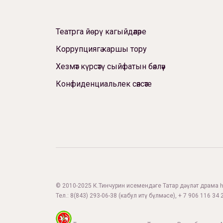
Театрга йөрү кагыйдәләре
Коррупциягә каршы тору
Хезмәт күрсәтү сыйфатын бәяләү
Конфиденциальлек сәясәте
© 2010-2025 К.Тинчурин исемендәге Татар дәүләт драма һә
Тел.:
8(843) 293-06-38
(кабул итү бүлмәсе), + 7 906 116 34 2