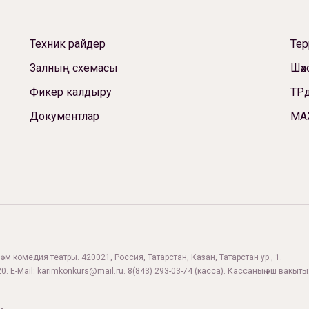
Техник райдер
Те
Залның схемасы
Шәх
Фикер калдыру
ТРд
Документлар
МА
м комедия театры. 420021, Россия, Татарстан, Казан, Татарстан ур., 1.
0. E-Mail:
karimkonkurs@mail.ru
.
8(843) 293-03-74
(касса). Кассаның эш вакыты: