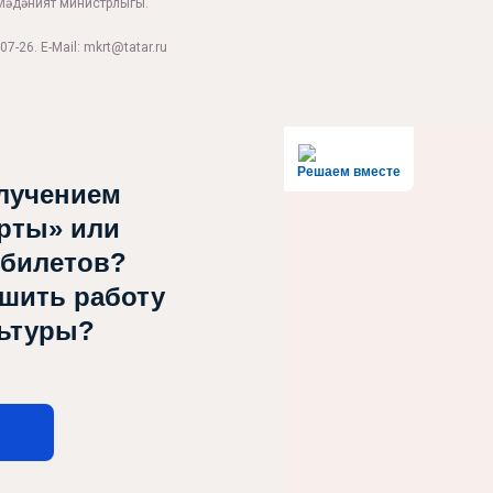
Мәдәният министрлыгы.
07-26. E-Mail: mkrt@tatar.ru
Решаем вместе
лучением
рты» или
 билетов?
чшить работу
льтуры?