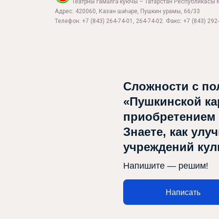
Театрны гамәлгә куючы – Татарстан Республикасы 
Адрес: 420060, Казан шәһәре, Пушкин урамы, 66/33
Телефон: +7 (843) 264-74-01, 264-74-02. Факс: +7 (843) 292-
Сложности с по
Афиша
«Пушкинской ка
приобретением
Театр турында
Знаете, как улу
Яңалыклар
учреждений ку
Репертуар
Напишите — решим!
Проектлар
Написать
Медиа
Элемтә