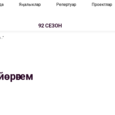
да
Яңалыклар
Репертуар
Проектлар
92 СЕЗОН
н…”
йөрәгем