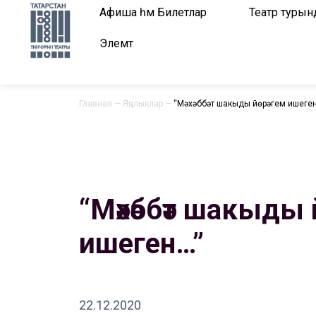
Афиша һәм Билетлар
Театр турын
Элемтә
Главная
—
Яңалыклар
—
“Мәхәббәт шакыды йөрәгем ишеге
“Мәхәббәт шакыды 
ишеген…”
22.12.2020