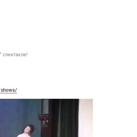
” спектакле!
ru/shows/