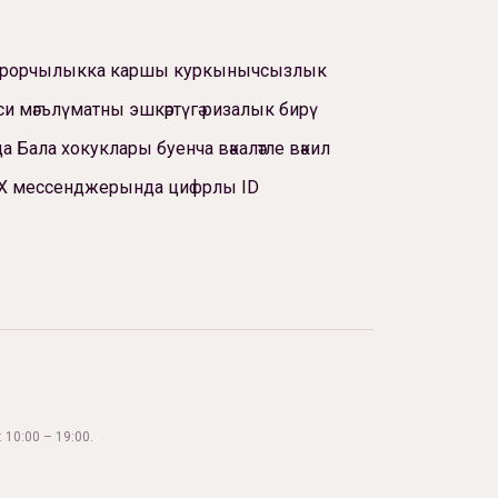
ррорчылыкка каршы куркынычсызлык
си мәгълүматны эшкәртүгә ризалык бирү
а Бала хокуклары буенча вәкаләтле вәкил
Х мессенджерында цифрлы ID
 10:00 – 19:00.