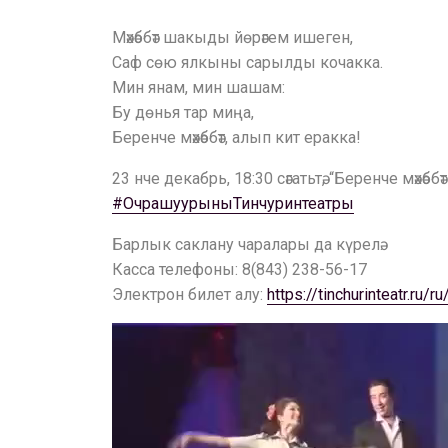
Мәхәббәт
шакыды йөрәгем ишеген,
Саф сөю ялкыны сарылды кочакка.
Мин янам, мин шашам:
Бу дөнья тар миңа,
Беренче
мәхәббәт
, алып кит еракка!
23 нче декабрь, 18:30 сәгатьтә, “
Беренче
мәхәббәт
#ОчрашуурыныТинчуринтеатры
Барлык саклану чаралары да күрелә.
Касса телефоны: 8(843) 238-56-17
Электрон билет алу:
https://tinchurinteatr.ru/
Видео уйнаткыч