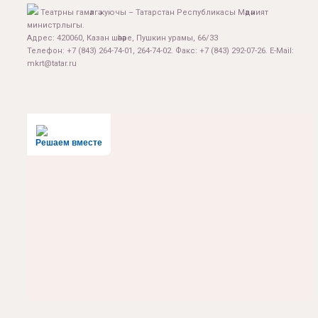
Театрны гамәлгә куючы – Татарстан Республикасы Мәдәният
министрлыгы.
Адрес: 420060, Казан шәһәре, Пушкин урамы, 66/33
Телефон: +7 (843) 264-74-01, 264-74-02. Факс: +7 (843) 292-07-26. E-Mail:
mkrt@tatar.ru
Решаем вместе