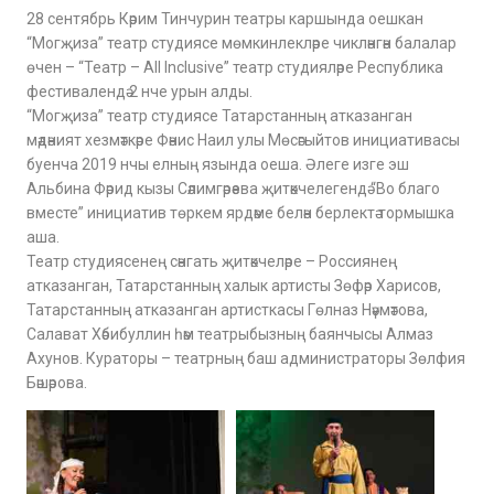
28 сентябрь Кәрим Тинчурин театры каршында оешкан
“Могҗиза” театр студиясе мөмкинлекләре чикләнгән балалар
өчен – “Театр – All Inclusive” театр студияләре Республика
фестивалендә 2 нче урын алды.
“Могҗиза” театр студиясе Татарстанның атказанган
мәдәният хезмәткәре Фәнис Наил улы Мөсәгыйтов инициативасы
буенча 2019 нчы елның язында оеша. Әлеге изге эш
Альбина Фәрид кызы Сәлимгәрәева җитәкчелегендә “Во благо
вместе” инициатив төркем ярдәме белән берлектә тормышка
аша.
Театр студиясенең сәнгать җитәкчеләре – Россиянең
атказанган, Татарстанның халык артисты Зөфәр Харисов,
Татарстанның атказанган артисткасы Гөлназ Нәүмәтова,
Салават Хәбибуллин һәм театрыбызның баянчысы Алмаз
Ахунов. Кураторы – театрның баш администраторы Зөлфия
Бәшәрова.