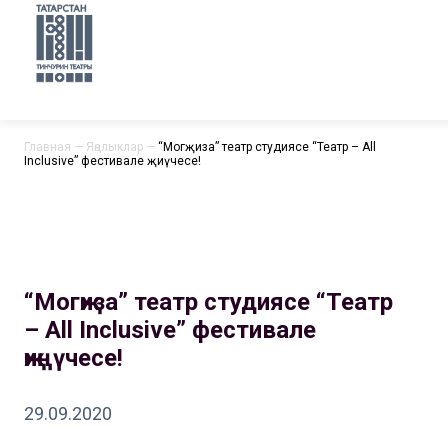
Главная
—
Яңалыклар
—
“Могҗиза” театр студиясе “Театр – All
Inclusive” фестивале җиңүчесе!
“Могҗиза” театр студиясе “Театр
– All Inclusive” фестивале
җиңүчесе!
29.09.2020