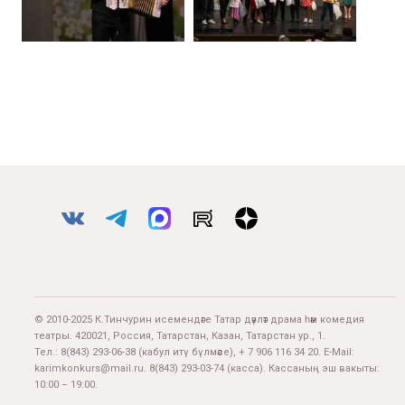
© 2010-2025 К.Тинчурин исемендәге Татар дәүләт драма һәм комедия
театры. 420021, Россия, Татарстан, Казан, Татарстан ур., 1.
Тел.:
8(843) 293-06-38
(кабул итү бүлмәсе), + 7 906 116 34 20. E-Mail:
karimkonkurs@mail.ru
.
8(843) 293-03-74
(касса). Кассаның эш вакыты:
10:00 – 19:00.