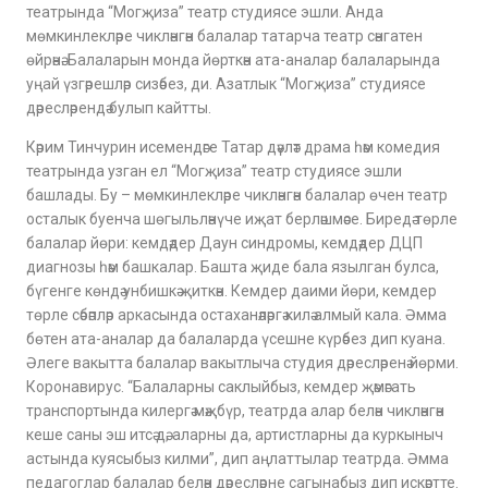
театрында “Могҗиза” театр студиясе эшли. Анда
мөмкинлекләре чикләнгән балалар татарча театр сәнгатен
өйрәнә. Балаларын монда йөрткән ата-аналар балаларында
уңай үзгәрешләр сизәбез, ди.
Азатлык
“Могҗиза” студиясе
дәресләрендә булып кайтты.
Кәрим Тинчурин исемендәге Татар дәүләт драма һәм комедия
театрында узган ел “Могҗиза” театр студиясе эшли
башлады. Бу – мөмкинлекләре чикләнгән балалар өчен театр
осталык буенча шөгыльләнүче иҗат берләшмәсе. Биредә төрле
балалар йөри: кемдәдер Даун синдромы, кемдәдер ДЦП
диагнозы һәм башкалар. Башта җиде бала язылган булса,
бүгенге көндә унбишкә җиткән. Кемдер даими йөри, кемдер
төрле сәбәпләр аркасында остаханәләргә килә алмый кала. Әмма
бөтен ата-аналар да балаларда үсешне күрәбез дип куана.
Әлеге вакытта балалар вакытлыча студия дәресләренә йөрми.
Коронавирус. “Балаларны саклыйбыз, кемдер җәмәгать
транспортында килергә мәҗбүр, театрда алар белән чикләнгән
кеше саны эш итсә дә, аларны да, артистларны да куркыныч
астында куясыбыз килми”, дип аңлаттылар театрда. Әмма
педагоглар балалар белән дәресләрне сагынабыз дип искәртте.