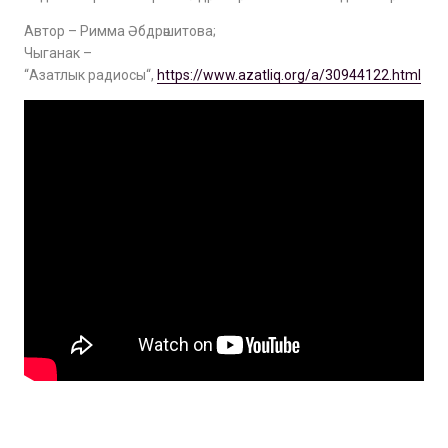
Автор – Римма Әбдрәшитова;
Чыганак –
“
Азатлык
радиосы
“,
https://www.azatliq.org/a/30944122.html