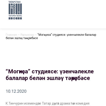
Главная
—
Яңалыклар
—
“Могҗиза” студиясе: үзенчәлекле балалар
белән эшләү тәҗрибәсе
“Могҗиза” студиясе: үзенчәлекле
балалар белән эшләү тәҗрибәсе
10.12.2020
К.Тинчурин исемендәге Татар дәүләт драма һәм комедия