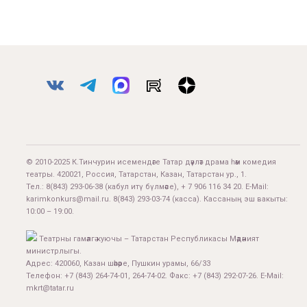
© 2010-2025 К.Тинчурин исемендәге Татар дәүләт драма һәм комедия
театры. 420021, Россия, Татарстан, Казан, Татарстан ур., 1.
Тел.:
8(843) 293-06-38
(кабул итү бүлмәсе), + 7 906 116 34 20. E-Mail:
karimkonkurs@mail.ru
.
8(843) 293-03-74
(касса). Кассаның эш вакыты:
10:00 – 19:00.
Театрны гамәлгә куючы – Татарстан Республикасы Мәдәният
министрлыгы.
Адрес: 420060, Казан шәһәре, Пушкин урамы, 66/33
Телефон: +7 (843) 264-74-01, 264-74-02. Факс: +7 (843) 292-07-26. E-Mail:
mkrt@tatar.ru