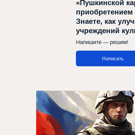
«Пушкинской ка
приобретением
Знаете, как улу
учреждений ку
Афиша
Напишите — решим!
Театр турында
Яңалыклар
Написать
Репертуар
Проектлар
Медиа
Элемтә