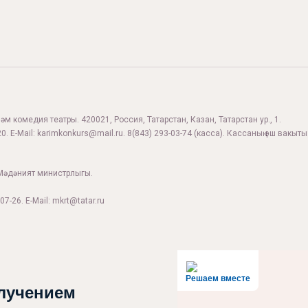
м комедия театры. 420021, Россия, Татарстан, Казан, Татарстан ур., 1.
0. E-Mail:
karimkonkurs@mail.ru
.
8(843) 293-03-74
(касса). Кассаның эш вакыты:
Мәдәният министрлыгы.
07-26. E-Mail: mkrt@tatar.ru
Решаем вместе
лучением