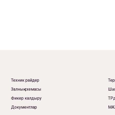
Техник райдер
Те
Залның схемасы
Шәх
Фикер калдыру
ТРд
Документлар
МА