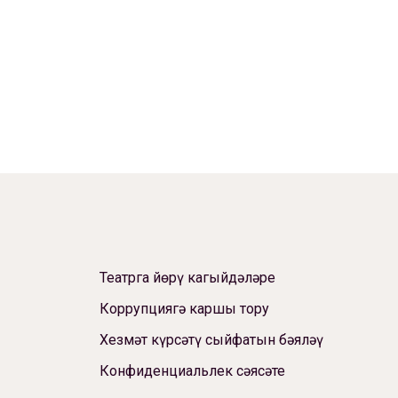
Театрга йөрү кагыйдәләре
Коррупциягә каршы тору
Хезмәт күрсәтү сыйфатын бәяләү
Конфиденциальлек сәясәте