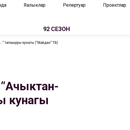
нда
Яңалыклар
Репертуар
Проектлар
92 СЕЗОН
” тапшыруы кунагы (“Мәйдан” ТВ)
 “Ачыктан-
ы кунагы