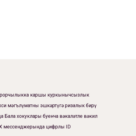
ррорчылыкка каршы куркынычсызлык
си мәгълүматны эшкәртүгә ризалык бирү
а Бала хокуклары буенча вәкаләтле вәкил
Х мессенджерында цифрлы ID