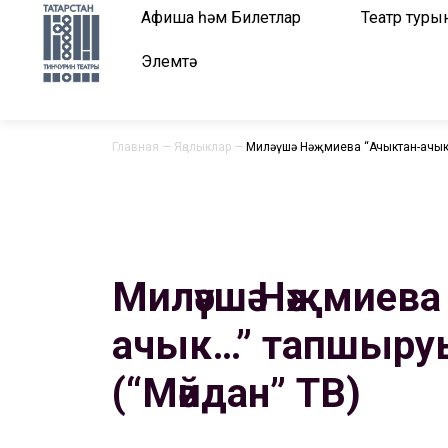
Афиша һәм Билетлар
Театр туры
Элемтә
Главная
—
Яңалыклар
—
Миләүшә Нәҗмиева “Ачыктан-ачык…
Миләүшә Нәҗмиева
ачык…” тапшыру
(“Мәйдан” ТВ)