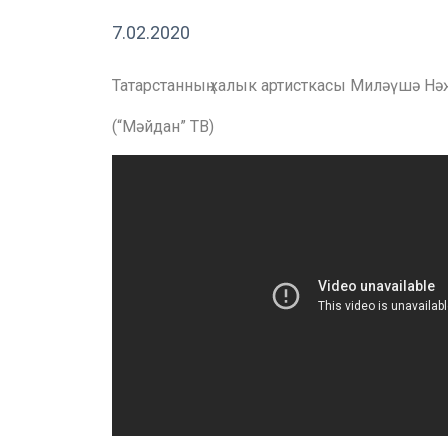
7.02.2020
Татарстанның халык артисткасы Миләүшә Н
(“Мәйдан” ТВ)