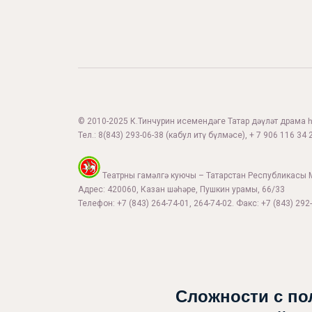
© 2010-2025 К.Тинчурин исемендәге Татар дәүләт драма һә
Тел.:
8(843) 293-06-38
(кабул итү бүлмәсе), + 7 906 116 34 2
Театрны гамәлгә куючы – Татарстан Республикасы 
Адрес: 420060, Казан шәһәре, Пушкин урамы, 66/33
Телефон: +7 (843) 264-74-01, 264-74-02. Факс: +7 (843) 292-
Сложности с по