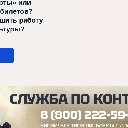
рты» или
 билетов?
чшить работу
льтуры?