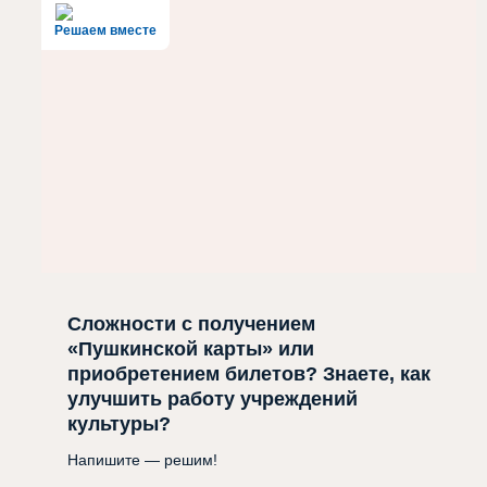
Решаем вместе
Сложности с получением
«Пушкинской карты» или
приобретением билетов? Знаете, как
улучшить работу учреждений
культуры?
Напишите — решим!