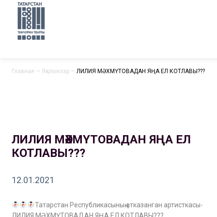
Главная
—
Яңалыклар
—
ЛИЛИЯ МӘХМҮТОВАДАН ЯҢА ЕЛ КОТЛАВЫ???
ЛИЛИЯ МӘХМҮТОВАДАН ЯҢА ЕЛ
КОТЛАВЫ???
12.01.2021
Татарстан Республикасының атказанган артисткасы-
ЛИЛИЯ МӘХМҮТОВАДАН ЯҢА ЕЛ КОТЛАВЫ???