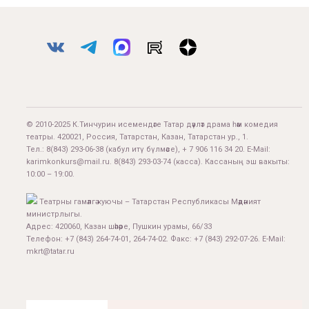
© 2010-2025 К.Тинчурин исемендәге Татар дәүләт драма һәм комедия
театры. 420021, Россия, Татарстан, Казан, Татарстан ур., 1.
Тел.:
8(843) 293-06-38
(кабул итү бүлмәсе), + 7 906 116 34 20. E-Mail:
karimkonkurs@mail.ru
.
8(843) 293-03-74
(касса). Кассаның эш вакыты:
10:00 – 19:00.
Театрны гамәлгә куючы – Татарстан Республикасы Мәдәният
министрлыгы.
Адрес: 420060, Казан шәһәре, Пушкин урамы, 66/33
Телефон: +7 (843) 264-74-01, 264-74-02. Факс: +7 (843) 292-07-26. E-Mail:
mkrt@tatar.ru