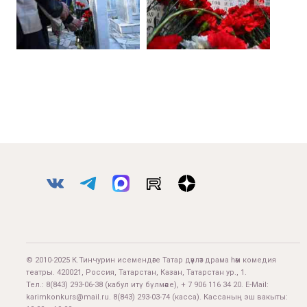
© 2010-2025 К.Тинчурин исемендәге Татар дәүләт драма һәм комедия
театры. 420021, Россия, Татарстан, Казан, Татарстан ур., 1.
Тел.:
8(843) 293-06-38
(кабул итү бүлмәсе), + 7 906 116 34 20. E-Mail:
karimkonkurs@mail.ru
.
8(843) 293-03-74
(касса). Кассаның эш вакыты: