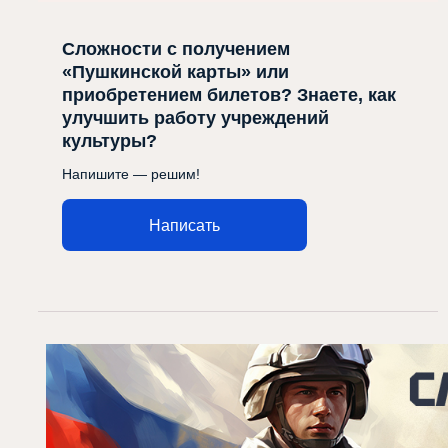
Сложности с получением
«Пушкинской карты» или
приобретением билетов? Знаете, как
улучшить работу учреждений
культуры?
Напишите — решим!
Написать