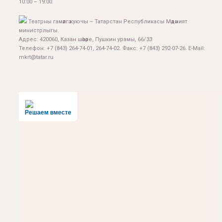
10:00 – 19:00.
Театрны гамәлгә куючы – Татарстан Республикасы Мәдәният
министрлыгы.
Адрес: 420060, Казан шәһәре, Пушкин урамы, 66/33
Телефон: +7 (843) 264-74-01, 264-74-02. Факс: +7 (843) 292-07-26. E-Mail:
mkrt@tatar.ru
Решаем вместе