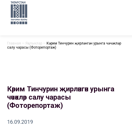
Главная
—
Яңалыклар
—
Кәрим Тинчурин җирләнгән урынга чәчәкләр
салу чарасы (Фоторепортаж)
Кәрим Тинчурин җирләнгән урынга
чәчәкләр салу чарасы
(Фоторепортаж)
16.09.2019