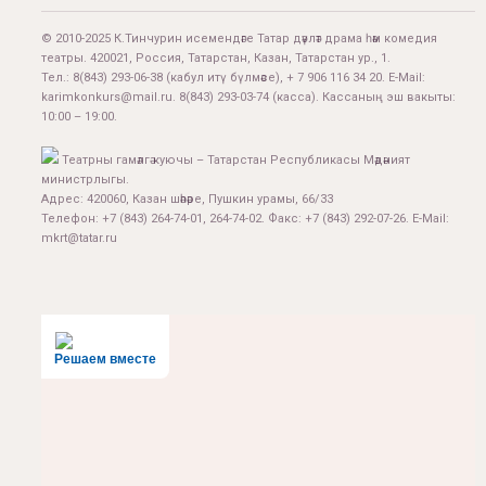
© 2010-2025 К.Тинчурин исемендәге Татар дәүләт драма һәм комедия
театры. 420021, Россия, Татарстан, Казан, Татарстан ур., 1.
Тел.:
8(843) 293-06-38
(кабул итү бүлмәсе), + 7 906 116 34 20. E-Mail:
karimkonkurs@mail.ru
.
8(843) 293-03-74
(касса). Кассаның эш вакыты:
10:00 – 19:00.
Театрны гамәлгә куючы – Татарстан Республикасы Мәдәният
министрлыгы.
Адрес: 420060, Казан шәһәре, Пушкин урамы, 66/33
Телефон: +7 (843) 264-74-01, 264-74-02. Факс: +7 (843) 292-07-26. E-Mail:
mkrt@tatar.ru
Решаем вместе