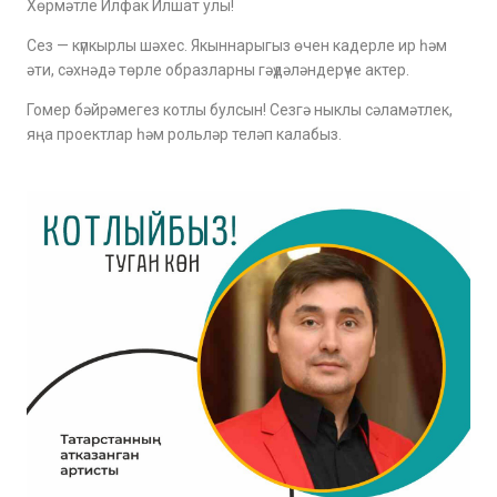
Хөрмәтле Илфак Илшат улы!
Сез — күпкырлы шәхес. Якыннарыгыз өчен кадерле ир һәм
әти, сәхнәдә төрле образларны гәүдәләндерүче актер.
Гомер бәйрәмегез котлы булсын! Сезгә ныклы сәламәтлек,
яңа проектлар һәм рольләр теләп калабыз.