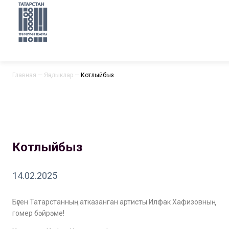
Главная
—
Яңалыклар
—
Котлыйбыз
Котлыйбыз
14.02.2025
Бүген Татарстанның атказанган артисты Илфак Хафизовның
гомер бәйрәме!