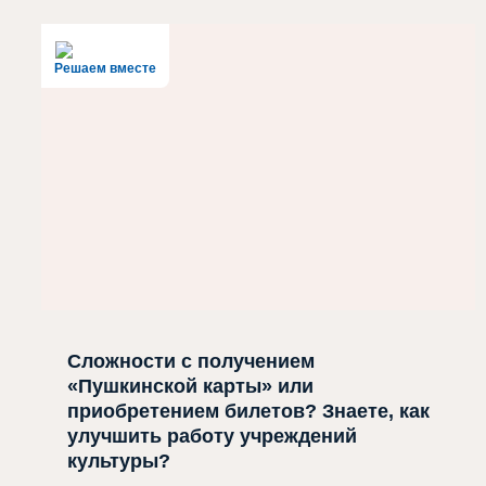
Решаем вместе
Сложности с получением
«Пушкинской карты» или
приобретением билетов? Знаете, как
улучшить работу учреждений
культуры?