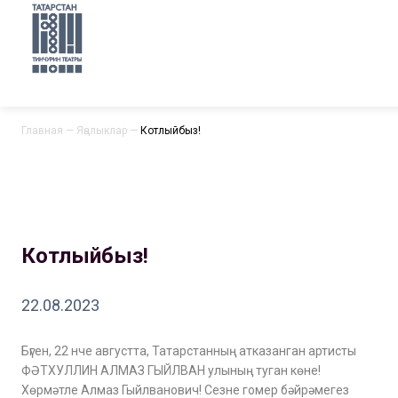
Главная
—
Яңалыклар
—
Котлыйбыз!
Котлыйбыз!
22.08.2023
Бүген, 22 нче августта, Татарстанның атказанган артисты
ФӘТХУЛЛИН АЛМАЗ ГЫЙЛВАН улының туган көне!
Хөрмәтле Алмаз Гыйлванович! Сезне гомер бәйрәмегез