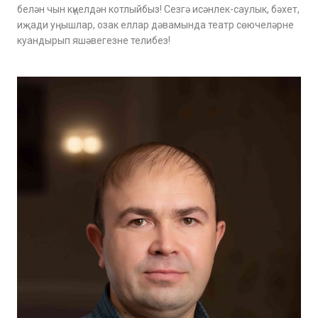
белән чын күңелдән котлыйбыз! Сезгә исәнлек-саулык, бәхет,
иҗади уңышлар, озак еллар дәвамында театр сөючеләрне
куандырып яшәвегезне телибез!