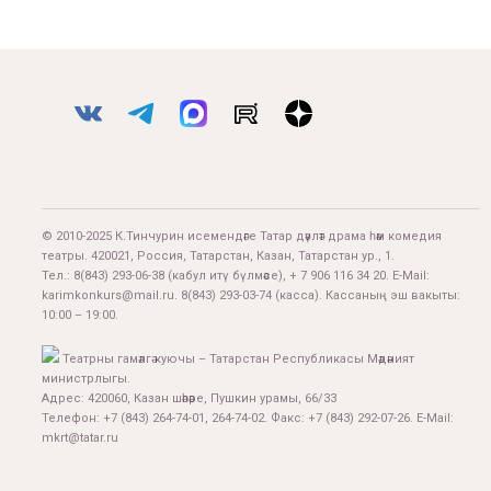
© 2010-2025 К.Тинчурин исемендәге Татар дәүләт драма һәм комедия
театры. 420021, Россия, Татарстан, Казан, Татарстан ур., 1.
Тел.:
8(843) 293-06-38
(кабул итү бүлмәсе), + 7 906 116 34 20. E-Mail:
karimkonkurs@mail.ru
.
8(843) 293-03-74
(касса). Кассаның эш вакыты:
10:00 – 19:00.
Театрны гамәлгә куючы – Татарстан Республикасы Мәдәният
министрлыгы.
Адрес: 420060, Казан шәһәре, Пушкин урамы, 66/33
Телефон: +7 (843) 264-74-01, 264-74-02. Факс: +7 (843) 292-07-26. E-Mail:
mkrt@tatar.ru