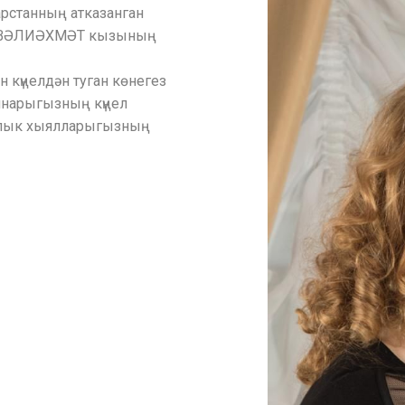
рстанның атказанган
Я ВӘЛИӘХМӘТ кызының
 күңелдән туган көнегез
ннарыгызның күңел
рлык хыялларыгызның