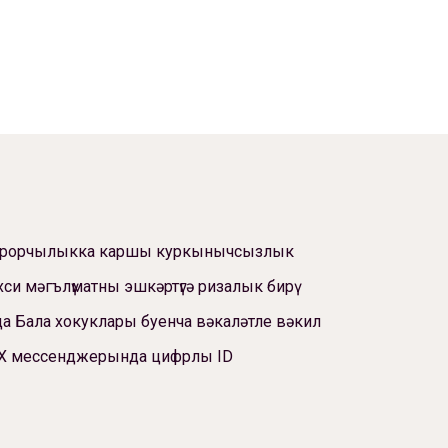
ррорчылыкка каршы куркынычсызлык
си мәгълүматны эшкәртүгә ризалык бирү
а Бала хокуклары буенча вәкаләтле вәкил
Х мессенджерында цифрлы ID