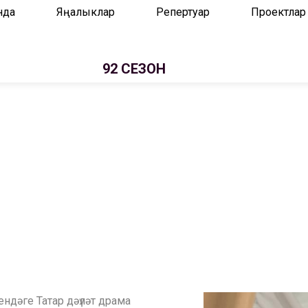
нда
Яңалыклар
Репертуар
Проектлар
92 СЕЗОН
ендәге Татар дәүләт драма