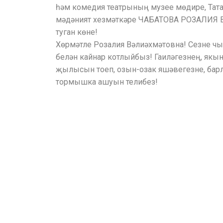
һәм комедия театрының музее мөдире, Тата
мәдәният хезмәткәре ЧАБАТОВА РОЗАЛИ
туган көне!
Хөрмәтле Розалия Вәлиәхмәтовна! Сезне чын
белән кайнар котлыйбыз! Гаиләгезнең, якы
җылысын тоеп, озын-озак яшәвегезне, ба
тормышка ашуын телибез!