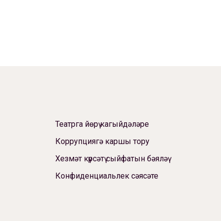
Театрга йөрү кагыйдәләре
Коррупциягә каршы тору
Хезмәт күрсәтү сыйфатын бәяләү
Конфиденциальлек сәясәте