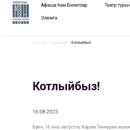
Афиша һәм Билетлар
Театр туры
Элемтә
Главная
—
Яңалыклар
—
Котлыйбыз!
Котлыйбыз!
16.08.2023
Бүген, 16 нчы августта, Кәрим Тинчурин исем