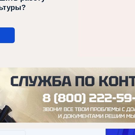
льтуры?