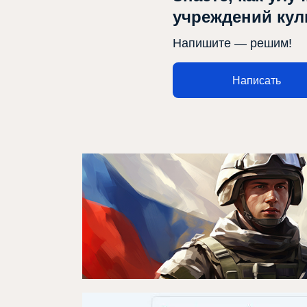
Проектлар
учреждений ку
Медиа
Напишите — решим!
Элемтә
Написать