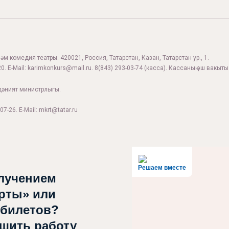
м комедия театры. 420021, Россия, Татарстан, Казан, Татарстан ур., 1.
0. E-Mail:
karimkonkurs@mail.ru
.
8(843) 293-03-74
(касса). Кассаның эш вакыты:
дәният министрлыгы.
07-26. E-Mail: mkrt@tatar.ru
Решаем вместе
лучением
рты» или
 билетов?
чшить работу