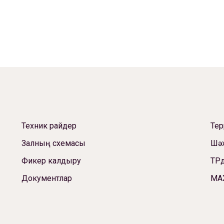
Техник райдер
Те
Залның схемасы
Шәх
Фикер калдыру
ТРд
Документлар
МА