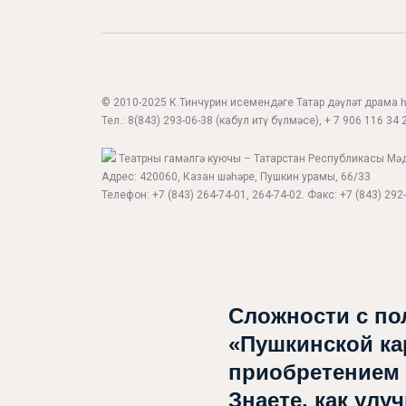
© 2010-2025 К.Тинчурин исемендәге Татар дәүләт драма һә
Тел.:
8(843) 293-06-38
(кабул итү бүлмәсе), + 7 906 116 34 2
Театрны гамәлгә куючы – Татарстан Республикасы Мә
Адрес: 420060, Казан шәһәре, Пушкин урамы, 66/33
Телефон: +7 (843) 264-74-01, 264-74-02. Факс: +7 (843) 292-
Афиша
Театр турында
Сложности с по
Яңалыклар
«Пушкинской ка
Репертуар
приобретением
Знаете, как улу