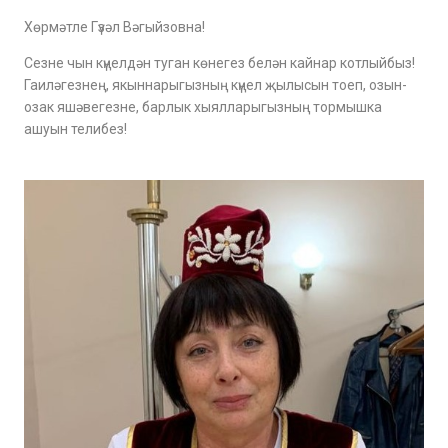
Хөрмәтле Гүзәл Вәгыйзовна!
Сезне чын күңелдән туган көнегез белән кайнар котлыйбыз!
Гаиләгезнең, якыннарыгызның күңел җылысын тоеп, озын-
озак яшәвегезне, барлык хыялларыгызның тормышка
ашуын телибез!