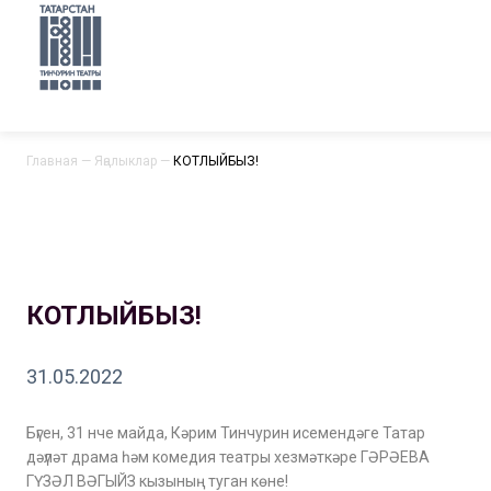
Главная
—
Яңалыклар
—
КОТЛЫЙБЫЗ!
КОТЛЫЙБЫЗ!
31.05.2022
Бүген, 31 нче майда, Кәрим Тинчурин исемендәге Татар
дәүләт драма һәм комедия театры хезмәткәре ГӘРӘЕВА
ГҮЗӘЛ ВӘГЫЙЗ кызының туган көне!