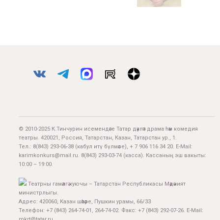
© 2010-2025 К.Тинчурин исемендәге Татар дәүләт драма һәм комедия
театры. 420021, Россия, Татарстан, Казан, Татарстан ур., 1.
Тел.:
8(843) 293-06-38
(кабул итү бүлмәсе), + 7 906 116 34 20. E-Mail:
karimkonkurs@mail.ru
.
8(843) 293-03-74
(касса). Кассаның эш вакыты:
10:00 – 19:00.
Театрны гамәлгә куючы – Татарстан Республикасы Мәдәният
министрлыгы.
Адрес: 420060, Казан шәһәре, Пушкин урамы, 66/33
Телефон: +7 (843) 264-74-01, 264-74-02. Факс: +7 (843) 292-07-26. E-Mail:
mkrt@tatar.ru