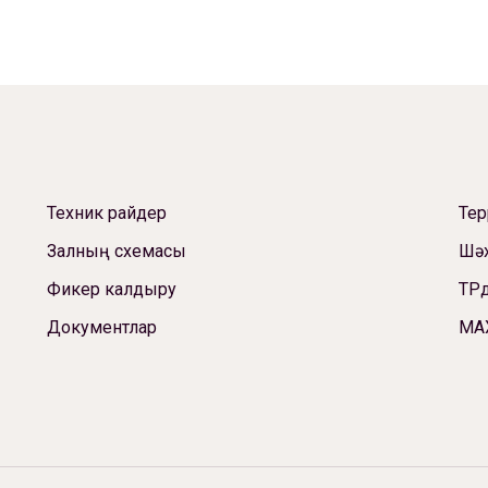
Техник райдер
Те
Залның схемасы
Шәх
Фикер калдыру
ТРд
Документлар
МА