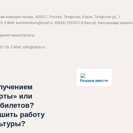
м комедия театры. 420021, Россия, Татарстан, Казан, Татарстан ур., 1.
0. E-Mail:
karimkonkurs@mail.ru
.
8(843) 293-03-74
(касса). Кассаның эш вакыты:
дәният министрлыгы.
07-26. E-Mail: mkrt@tatar.ru
Решаем вместе
лучением
рты» или
 билетов?
чшить работу
льтуры?