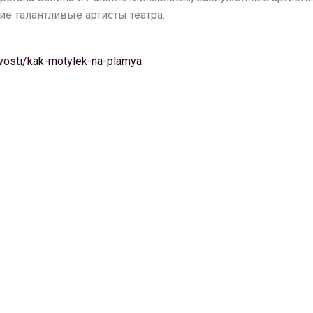
ие талантливые артисты театра.
novosti/kak-motylek-na-plamya