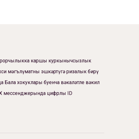
ррорчылыкка каршы куркынычсызлык
си мәгълүматны эшкәртүгә ризалык бирү
а Бала хокуклары буенча вәкаләтле вәкил
Х мессенджерында цифрлы ID