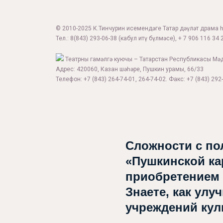
© 2010-2025 К.Тинчурин исемендәге Татар дәүләт драма һә
Тел.:
8(843) 293-06-38
(кабул итү бүлмәсе), + 7 906 116 34 2
Театрны гамәлгә куючы – Татарстан Республикасы Мә
Адрес: 420060, Казан шәһәре, Пушкин урамы, 66/33
Телефон: +7 (843) 264-74-01, 264-74-02. Факс: +7 (843) 292-
Афиша
Сложности с по
Театр турында
«Пушкинской ка
Яңалыклар
приобретением
Репертуар
Знаете, как улу
учреждений ку
Проектлар