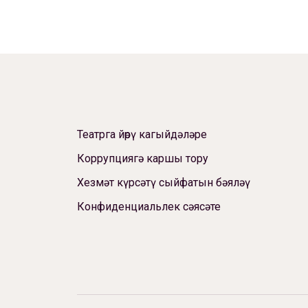
Театрга йөрү кагыйдәләре
Коррупциягә каршы тору
Хезмәт күрсәтү сыйфатын бәяләү
Конфиденциальлек сәясәте