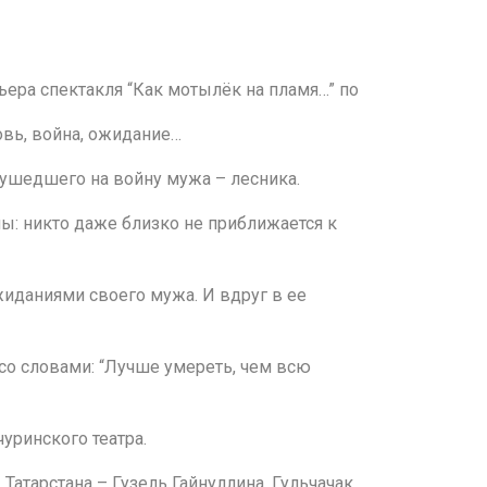
ьера спектакля “Как мотылёк на пламя…” по
овь, война, ожидание…
з ушедшего на войну мужа – лесника.
ы: никто даже близко не приближается к
иданиями своего мужа. И вдруг в ее
 со словами: “Лучше умереть, чем всю
уринского театра.
атарстана – Гузель Гайнуллина, Гульчачак