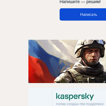
Напишите — решим!
Медиа
Элемтә
Написать