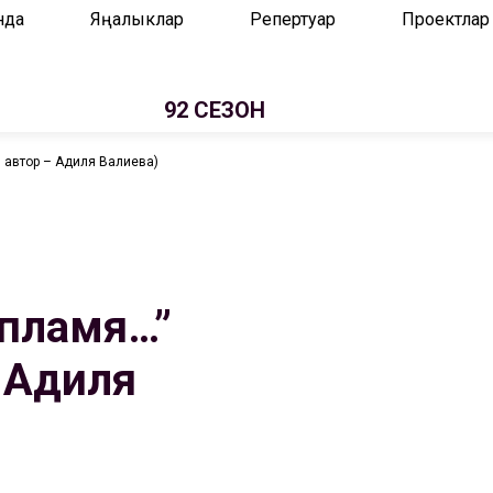
нда
Яңалыклар
Репертуар
Проектлар
92 СЕЗОН
, автор – Адиля Валиева)
 пламя…”
– Адиля