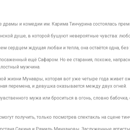
е драмы и комедии им. Карима Тинчурина состоялась прем
енской душе, в которой бушуют невероятные чувства: люб
сем сердцем ждущая любви и тепла, она остаётся одна, бе
посаженный ещё Сафаром. Но ее старания, похоже, напрасн
жалостный мужчина.
ой жизни Мунавры, которая вот уже четыре года живет ож
ная перемена, и девушка оказывается между двух огней.
чувственного мужа или броситься в огонь, словно бабочка,
могут получить, только посмотрев спектакль на сцене тинч
рстана Сакина и Рамиль Минхановы, Заслуженные артисты Т