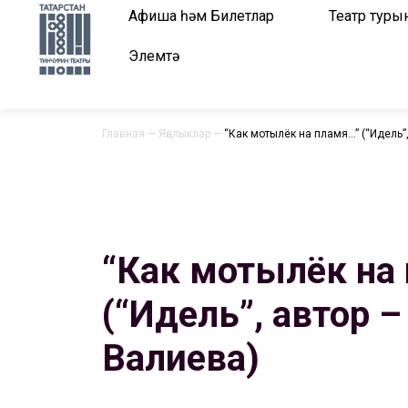
Афиша һәм Билетлар
Театр туры
Элемтә
Главная
—
Яңалыклар
—
“Как мотылёк на пламя…” (“Идель”
“Как мотылёк на
(“Идель”, автор 
Валиева)