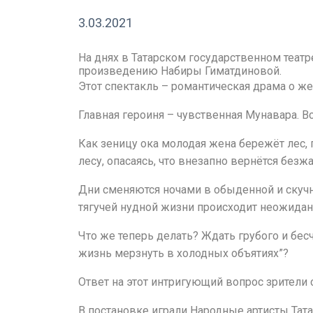
3.03.2021
На днях в Татарском государственном театр
произведению Набиры Гиматдиновой.
Этот спектакль – романтическая драма о ж
Главная героиня – чувственная Мунавара. В
Как зеницу ока молодая жена бережёт лес, 
лесу, опасаясь, что внезапно вернётся без
Дни сменяются ночами в обыденной и скучн
тягучей нудной жизни происходит неожидан
Что же теперь делать? Ждать грубого и бес
жизнь мерзнуть в холодных объятиях”?
Ответ на этот интригующий вопрос зрители с
В постановке играли Народные артисты Тата