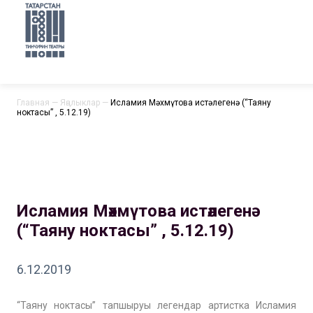
Главная
—
Яңалыклар
—
Исламия Мәхмүтова истәлегенә (“Таяну
ноктасы” , 5.12.19)
Исламия Мәхмүтова истәлегенә
(“Таяну ноктасы” , 5.12.19)
6.12.2019
“Таяну ноктасы” тапшыруы легендар артистка Исламия