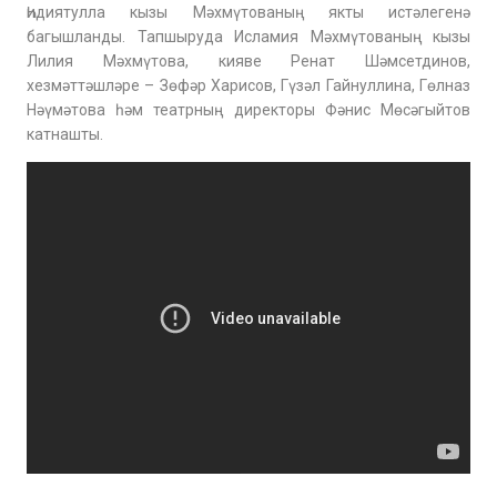
Һидиятулла кызы Мәхмүтованың якты истәлегенә
багышланды. Тапшыруда Исламия Мәхмүтованың кызы
Лилия Мәхмүтова, кияве Ренат Шәмсетдинов,
хезмәттәшләре – Зөфәр Харисов, Гүзәл Гайнуллина, Гөлназ
Нәүмәтова һәм театрның директоры Фәнис Мөсәгыйтов
катнашты.