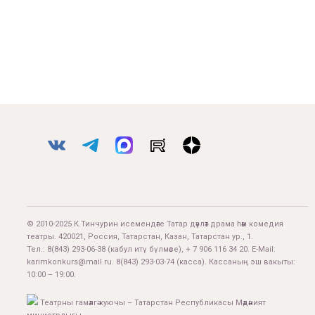
© 2010-2025 К.Тинчурин исемендәге Татар дәүләт драма һәм комедия
театры. 420021, Россия, Татарстан, Казан, Татарстан ур., 1.
Тел.:
8(843) 293-06-38
(кабул итү бүлмәсе), + 7 906 116 34 20. E-Mail:
karimkonkurs@mail.ru
.
8(843) 293-03-74
(касса). Кассаның эш вакыты:
10:00 – 19:00.
Театрны гамәлгә куючы – Татарстан Республикасы Мәдәният