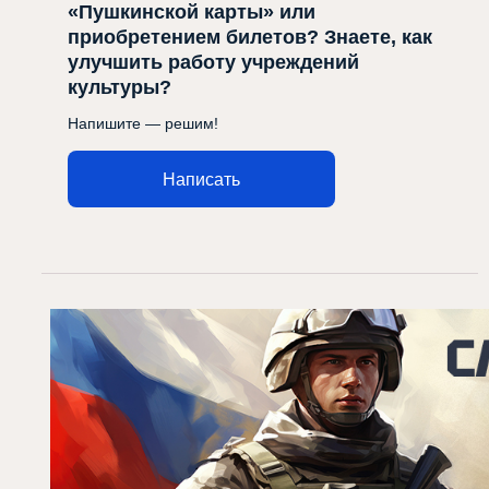
«Пушкинской карты» или
приобретением билетов? Знаете, как
улучшить работу учреждений
культуры?
Напишите — решим!
Написать