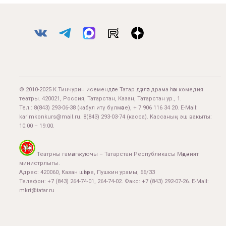
© 2010-2025 К.Тинчурин исемендәге Татар дәүләт драма һәм комедия
театры. 420021, Россия, Татарстан, Казан, Татарстан ур., 1.
Тел.:
8(843) 293-06-38
(кабул итү бүлмәсе), + 7 906 116 34 20. E-Mail:
karimkonkurs@mail.ru
.
8(843) 293-03-74
(касса). Кассаның эш вакыты:
10:00 – 19:00.
Театрны гамәлгә куючы – Татарстан Республикасы Мәдәният
министрлыгы.
Адрес: 420060, Казан шәһәре, Пушкин урамы, 66/33
Телефон: +7 (843) 264-74-01, 264-74-02. Факс: +7 (843) 292-07-26. E-Mail:
mkrt@tatar.ru