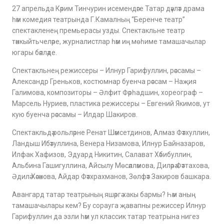
27 апрельда Кәрим Тинчурин исемендәге Татар дәүләт драма
һәм комедия театрында Г.Камалның “Беренче театр”
спектакленең премьерасы узды. Спектакльне театр
тәнкыйтьчеләре, журналистлар һәм иң мөһиме тамашачылар
югары бәяләде.
Спектакльнең режиссеры – Илнур Гарифуллин, рәссамы –
Александр Греньков, костюмнар буенча рәссам – Наҗия
Галимова, композиторы – Әлфит Фәрһадшин, хореограф –
Марсель Нуриев, пластика режиссеры – Евгений Якимов, ут
кую буенча рәссамы – Илдар Шакиров.
Спектакльдә рольләрне Ренат Шәмсетдинов, Алмаз Фәтхуллин,
Ландыш Ибәтуллина, Венера Низамова, Илнур Байназаров,
Илфак Хафизов, Эдуард Никитин, Салават Хәбибуллин,
Альбина Гашигуллина, Айсылу Мөсәлләмова, Диләрә Фәттахова,
Әдилә Хәсәнова, Айдар Фәтхрахманов, Зөлфәт Закиров башкара.
Авангард татар театрының яшәргә хакы бармы? Һәм аның
тамашачылары кем? Бу сорауга җавапны режиссер Илнур
Гарифуллин да эзли һәм ул классик татар театрына нигез