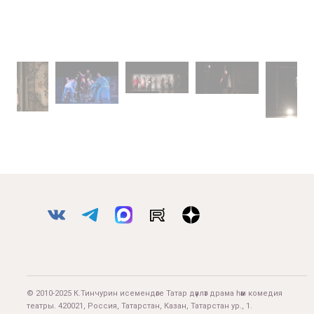
© 2010-2025 К.Тинчурин исемендәге Татар дәүләт драма һәм комедия
театры. 420021, Россия, Татарстан, Казан, Татарстан ур., 1.