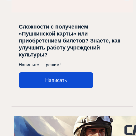
Сложности с получением
«Пушкинской карты» или
приобретением билетов? Знаете, как
улучшить работу учреждений
культуры?
Напишите — решим!
Написать