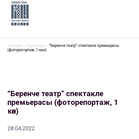
Главная
—
Яңалыклар
—
“Беренче театр” спектакле премьерасы
(фоторепортаж, 1 көн)
“Беренче театр” спектакле
премьерасы (фоторепортаж, 1
көн)
28.04.2022