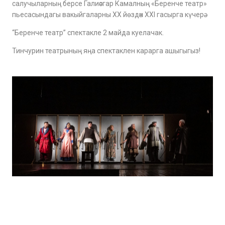
салучыларның берсе Галиәсгар Камалның «Беренче театр»
пьесасындагы вакыйгаларны XX йөздән XXI гасырга күчерә.
“Беренче театр” спектакле 2 майда куелачак.
Тинчурин театрының яңа спектаклен карарга ашыгыгыз!