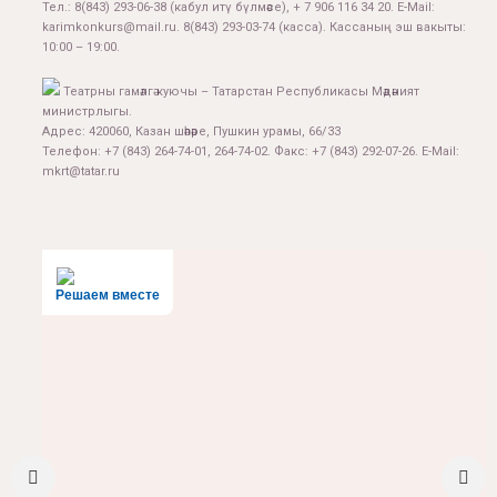
Тел.:
8(843) 293-06-38
(кабул итү бүлмәсе), + 7 906 116 34 20. E-Mail:
karimkonkurs@mail.ru
.
8(843) 293-03-74
(касса). Кассаның эш вакыты:
10:00 – 19:00.
Театрны гамәлгә куючы – Татарстан Республикасы Мәдәният
министрлыгы.
Адрес: 420060, Казан шәһәре, Пушкин урамы, 66/33
Телефон: +7 (843) 264-74-01, 264-74-02. Факс: +7 (843) 292-07-26. E-Mail:
mkrt@tatar.ru
Решаем вместе