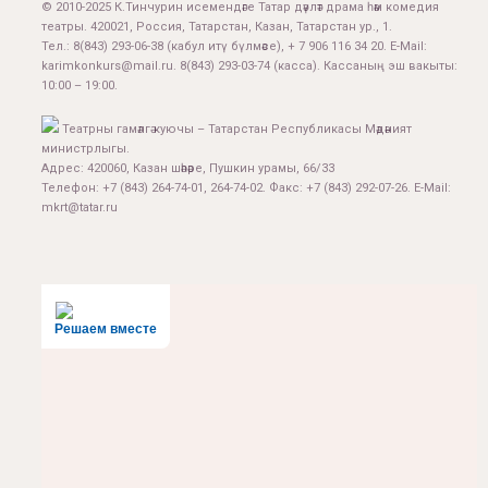
© 2010-2025 К.Тинчурин исемендәге Татар дәүләт драма һәм комедия
театры. 420021, Россия, Татарстан, Казан, Татарстан ур., 1.
Тел.:
8(843) 293-06-38
(кабул итү бүлмәсе), + 7 906 116 34 20. E-Mail:
karimkonkurs@mail.ru
.
8(843) 293-03-74
(касса). Кассаның эш вакыты:
10:00 – 19:00.
Театрны гамәлгә куючы – Татарстан Республикасы Мәдәният
министрлыгы.
Адрес: 420060, Казан шәһәре, Пушкин урамы, 66/33
Телефон: +7 (843) 264-74-01, 264-74-02. Факс: +7 (843) 292-07-26. E-Mail:
mkrt@tatar.ru
Решаем вместе