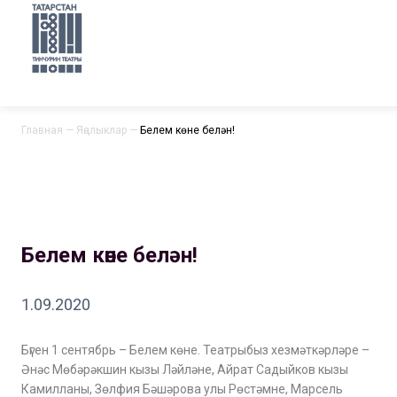
Главная
—
Яңалыклар
—
Белем көне белән!
Белем көне белән!
1.09.2020
Бүген 1 сентябрь – Белем көне. Театрыбыз хезмәткәрләре –
Әнәс Мөбәрәкшин кызы Ләйләне, Айрат Садыйков кызы
Камилланы, Зөлфия Бәшәрова улы Рөстәмне, Марсель