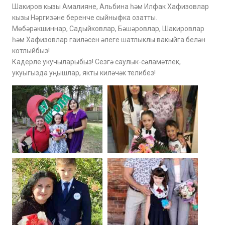
Шакиров кызы Амалияне, Альбина һәм Илфак Хафизовлар
кызы Нәргизәне беренче сыйныфка озатты.
Мөбәрәкшиннар, Садыйковлар, Бәшәровлар, Шакировлар
һәм Хафизовлар гаиләсен әлеге шатлыклы вакыйга белән
котлыйбыз!
Кадерле укучыларыбыз! Сезгә саулык-сәламәтлек,
укуыгызда уңышлар, якты киләчәк телибез!