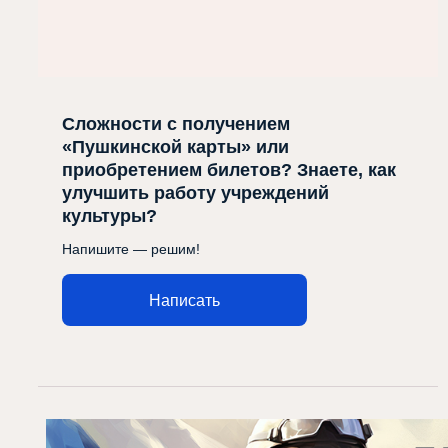
Сложности с получением
«Пушкинской карты» или
приобретением билетов? Знаете, как
улучшить работу учреждений
культуры?
Напишите — решим!
Написать