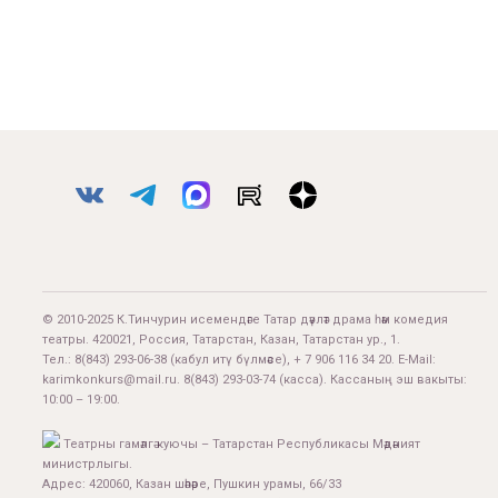
© 2010-2025 К.Тинчурин исемендәге Татар дәүләт драма һәм комедия
театры. 420021, Россия, Татарстан, Казан, Татарстан ур., 1.
Тел.:
8(843) 293-06-38
(кабул итү бүлмәсе), + 7 906 116 34 20. E-Mail:
karimkonkurs@mail.ru
.
8(843) 293-03-74
(касса). Кассаның эш вакыты:
10:00 – 19:00.
Театрны гамәлгә куючы – Татарстан Республикасы Мәдәният
министрлыгы.
Адрес: 420060, Казан шәһәре, Пушкин урамы, 66/33