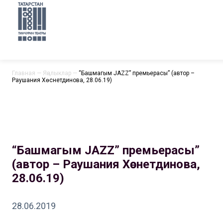
Главная
—
Яңалыклар
—
“Башмагым JAZZ” премьерасы” (автор –
Раушания Хөснетдинова, 28.06.19)
“Башмагым JAZZ” премьерасы”
(автор – Раушания Хөснетдинова,
28.06.19)
28.06.2019