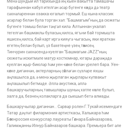
Менә шундый ил тарихында иң кыен вакытта тамашачы
тарафыннан кабул ителгән әсәр бүгенге көндә дә театр
сәхнәләреннән озакка югалып тормый. Еш кына классик
әсәрләр белән була торган хәл: “Башмагым”ның да сюжеты
бүгенге томыш белән тәңгәл килә. Алтыннан укалап
тегелгән башмаклы буласың килсә, ягъни бай тормышта
яшисең килсә, бай карт иргә кияүгә чыгасың, яки яраткан
егетең белән булып, үз бәхетеңне үзең төзисең.
Тинчурин сәхнәсендә куелган “Башмагым JAZZ”ның
сюжеты искитмәле матур костюмнар, югары дәрәҗәдә
куелган җыр-биюләр һәм уен-көлке белән үрелеп бара. Уен-
көлке дигәннән, актерларның сөйләгән сүзләре яхшы
аңлашылса да, ә менә җырлаган җырлары күпвакыт
аңлашылып бетмәде. Әллә акустика, әллә
башкаручыларның тавышлары шуның хатле көчле булып,
залга да, безнең колакларга да сыешып бетә алмады.
Башкаручылар дигәннән… Сәрвәр ролен Г.Тукай исемендәге
Татар дәүләт филармония артисткасы, Халыкара һәм
Бөтенроссия конкурслар лауреаты Гөлнара Байназарова,
Галимҗанны Илнур Байназаров башкара. Премьера бит әле