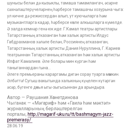
шунысы белән дә кызыклы, тамаша тәмамлангач, әсәрне
сәхнәләштерүчеләрнең һәрберсе тамашачы хозурына чыга:
ул кичне дә режиссердан алып, ут куючыларга һәм
музыкантларга кадәр, һәрберсе көчле алкышларга күмелде.
Ә залда кемнәр генә юк иде: Г.Камал театры артистлары
Татарстанның атказанган һәм халык артисты Илдус
Габдрахманов хәләле белән, Россиянең атказанган,
Татарстанның халык артисты Дания Нуруллина, Г. Кариев
театрыннан Татарстанның атказанган һәм халык артисты
Илфат Камалиев. Әле болары мин күргән һәм
таныганнардан гына…
Әлеге премьераны караргамы дигән сорау туарга мөмкин.
Әлбәттә! Сугыш вакытында халыкның күңелен күтәргән
әсәр, бүгенге дөнья ыгы-зыгысыннан да арындыра.
Автор — Раушания Хөснетдинова
Чыганак — «Мәгариф» һәм «Гаилә һәм мәктәп»
журналларының берләштерелгән
порталы,
http://magarif-uku.ru/tt/bashmagym-jazz-
premerasy/
28.06.19