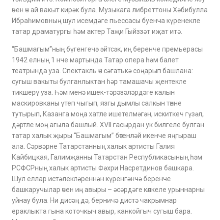
өчен өч ай вакыт кирәк була. Музыкага либреттоны Хәбибулла
Ибраһимовның шул исемдәге пьессасы буенча күренекле
татар драматургы һәм актер Таҗи Гыйззәт иҗат итә.
“Башмагым”ның бүгенгечә әйтсәк, иң беренче премьерасы
1942 елның 1 нче мартында Татар опера һәм балет
театрында уза. Спектакль өч сәгатькә соңарып башлана:
сугыш вакыты булганлыктан һәр тамашачы җентекле
тикшерү уза. Һәм менә ишек-тәрәзәләрдәге калын
маскировканы үтеп чыгып, язгы дымлы салкын төнне
тутырып, Казанга моңа хатле ишетелмәгән, искиткеч гүзәл,
дәртле моң агыла башлый. XVII гасырдан ук билгеле булган
татар халык җыры “Башмагым” бөтенләй икенче яңгыраш
ала. Сәрвәрне Татарстанның халык артисты Галия
Кайбицкая, Галимҗанны Татарстан Республикасының һәм
РСФСРның халык артисты Фәхри Насретдинов башкара.
Шул еллар истәлекләреннән күренгәнчә беренче
башкаручылар өчен иң авыры – әсәрдәге көлкеле урыннарны
уйнау була. Ни дисәң дә, берничә дистә чакрымнар
ераклыкта гына коточкыч авыр, канкойгыч сугыш бара.