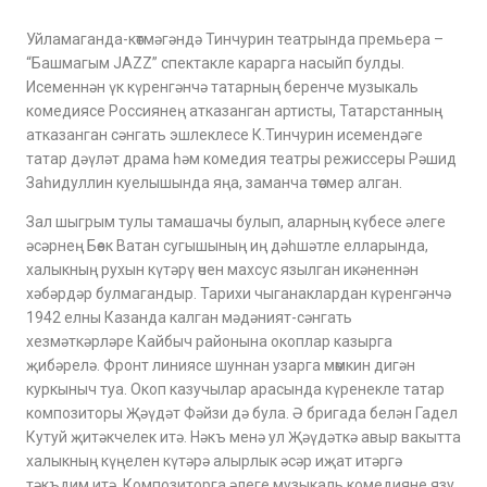
Уйламаганда-көтмәгәндә Тинчурин театрында премьера –
“Башмагым JAZZ” спектакле карарга насыйп булды.
Исеменнән үк күренгәнчә татарның беренче музыкаль
комедиясе Россиянең атказанган артисты, Татарстанның
атказанган сәнгать эшлеклесе К.Тинчурин исемендәге
татар дәүләт драма һәм комедия театры режиссеры Рәшид
Заһидуллин куелышында яңа, заманча төсмер алган.
Зал шыгрым тулы тамашачы булып, аларның күбесе әлеге
әсәрнең Бөек Ватан сугышының иң дәһшәтле елларында,
халыкның рухын күтәрү өчен махсус язылган икәненнән
хәбәрдәр булмагандыр. Тарихи чыганаклардан күренгәнчә
1942 елны Казанда калган мәдәният-сәнгать
хезмәткәрләре Кайбыч районына окоплар казырга
җибәрелә. Фронт линиясе шуннан узарга мөмкин дигән
куркыныч туа. Окоп казучылар арасында күренекле татар
композиторы Җәүдәт Фәйзи дә була. Ә бригада белән Гадел
Кутуй җитәкчелек итә. Нәкъ менә ул Җәүдәткә авыр вакытта
халыкның күңелен күтәрә алырлык әсәр иҗат итәргә
тәкъдим итә. Композиторга әлеге музыкаль комедияне язу