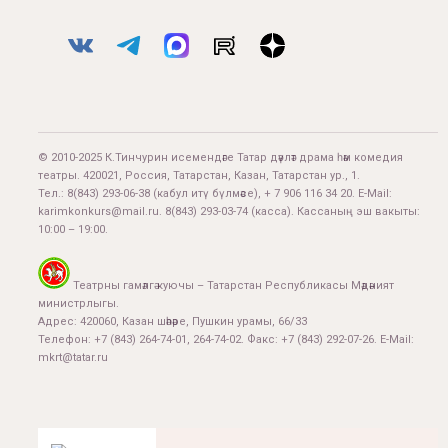
© 2010-2025 К.Тинчурин исемендәге Татар дәүләт драма һәм комедия
театры. 420021, Россия, Татарстан, Казан, Татарстан ур., 1.
Тел.:
8(843) 293-06-38
(кабул итү бүлмәсе), + 7 906 116 34 20. E-Mail:
karimkonkurs@mail.ru
.
8(843) 293-03-74
(касса). Кассаның эш вакыты:
10:00 – 19:00.
Театрны гамәлгә куючы – Татарстан Республикасы Мәдәният
министрлыгы.
Адрес: 420060, Казан шәһәре, Пушкин урамы, 66/33
Телефон: +7 (843) 264-74-01, 264-74-02. Факс: +7 (843) 292-07-26. E-Mail:
mkrt@tatar.ru