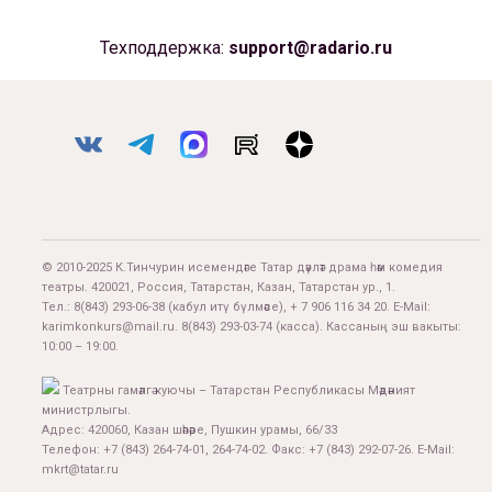
Техподдержка:
support@radario.ru
© 2010-2025 К.Тинчурин исемендәге Татар дәүләт драма һәм комедия
театры. 420021, Россия, Татарстан, Казан, Татарстан ур., 1.
Тел.:
8(843) 293-06-38
(кабул итү бүлмәсе), + 7 906 116 34 20. E-Mail:
karimkonkurs@mail.ru
.
8(843) 293-03-74
(касса). Кассаның эш вакыты:
10:00 – 19:00.
Театрны гамәлгә куючы – Татарстан Республикасы Мәдәният
министрлыгы.
Адрес: 420060, Казан шәһәре, Пушкин урамы, 66/33
Телефон: +7 (843) 264-74-01, 264-74-02. Факс: +7 (843) 292-07-26. E-Mail:
mkrt@tatar.ru