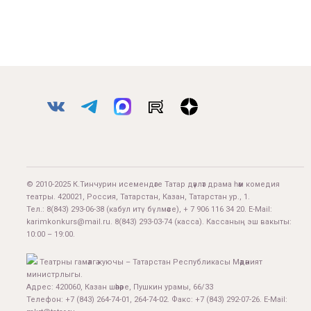
© 2010-2025 К.Тинчурин исемендәге Татар дәүләт драма һәм комедия
театры. 420021, Россия, Татарстан, Казан, Татарстан ур., 1.
Тел.:
8(843) 293-06-38
(кабул итү бүлмәсе), + 7 906 116 34 20. E-Mail:
karimkonkurs@mail.ru
.
8(843) 293-03-74
(касса). Кассаның эш вакыты:
10:00 – 19:00.
Театрны гамәлгә куючы – Татарстан Республикасы Мәдәният
министрлыгы.
Адрес: 420060, Казан шәһәре, Пушкин урамы, 66/33
Телефон: +7 (843) 264-74-01, 264-74-02. Факс: +7 (843) 292-07-26. E-Mail: