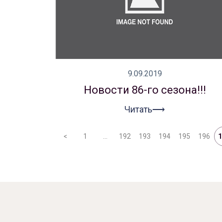
9.09.2019
Новости 86-го сезона!!!
Читать⟶
<
1
…
192
193
194
195
196
1
Афиша
О театре