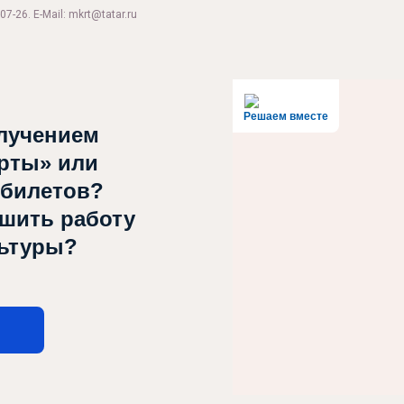
07-26. E-Mail: mkrt@tatar.ru
Решаем вместе
лучением
рты» или
 билетов?
чшить работу
льтуры?