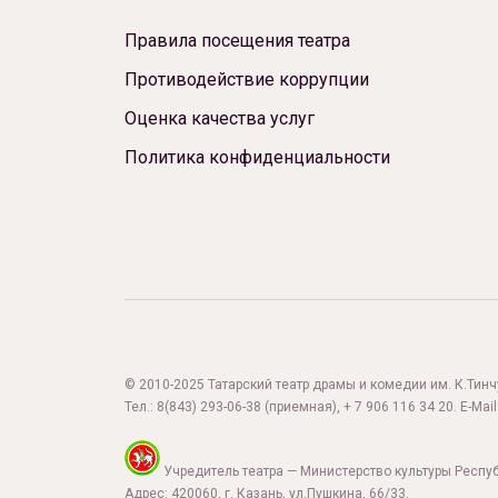
Новости
Правила посещения театра
Репертуар
Противодействие коррупции
Проекты
Оценка качества услуг
Медиа
Политика конфиденциальности
Контакты
© 2010-2025 Татарский театр драмы и комедии им. К.Тинчур
Тел.:
8(843) 293-06-38
(приемная), + 7 906 116 34 20. E-Mail
Учредитель театра — Министерство культуры Респу
Адрес: 420060, г. Казань, ул.Пушкина, 66/33.