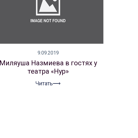
9.09.2019
Миляуша Назмиева в гостях у
театра «Нур»
Читать⟶