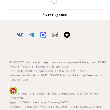
Читать далее
© 2010-2025 Татарский театр драмы и комедии им. К.Тинчурина. 420021,
Россия, Татарстан, Казань, ул. Татарстан, 1.
Тел.:
8(843) 293-06-38
(приемная), + 7 906 116 34 20. E-Mail:
karimkonkurs@mail.ru
.
8(843) 293-03-74
(касса). Режим работы кассы с
10:00 до 19:00.
Учредитель театра — Министерство культуры Республики
Татарстан
Адрес: 420060, г. Казань, ул.Пушкина, 66/33.
Телефон: +7 (843) 264-74-01, 264-74-02. Факс: +7 (843) 292-07-26. E-Mail: