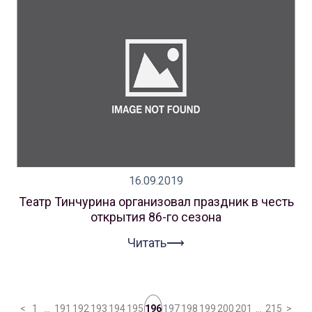
16.09.2019
Театр Тинчурина организовал праздник в честь
открытия 86-го сезона
Читать⟶
<
1
…
191
192
193
194
195
196
197
198
199
200
201
…
215
>