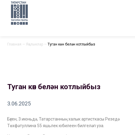
Главная
—
Яңалыклар
—
Туган көн белән котлыйбыз
Туган көн белән котлыйбыз
3.06.2025
Бүген, 3 июньдә, Татарстанның халык артисткасы Резедә
Төхфәтуллина 55 яшьлек юбилеен билгеләп уза.