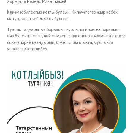
Хөрмәтле Резедә Ринат кызы!
Күркәм юбилеегыз котлы булсын. Киләчәгегез җыр кебек
матур, кояш кебек якты булсын.
Туачак таңнарыгыз һәрвакыт нурлы, күк йөзегез һәрвакыт
аяз булсын. Гел шулай елмаеп, озак еллар дәвамында театр
сөючеләрне куандырып, бәхеттә-шатлыкта, муллыкта
яшәвегезне телибез.