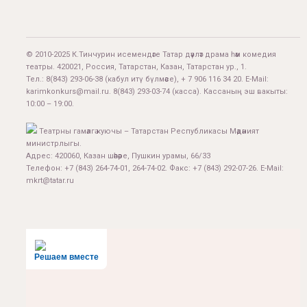
© 2010-2025 К.Тинчурин исемендәге Татар дәүләт драма һәм комедия
театры. 420021, Россия, Татарстан, Казан, Татарстан ур., 1.
Тел.:
8(843) 293-06-38
(кабул итү бүлмәсе), + 7 906 116 34 20. E-Mail:
karimkonkurs@mail.ru
.
8(843) 293-03-74
(касса). Кассаның эш вакыты:
10:00 – 19:00.
Театрны гамәлгә куючы – Татарстан Республикасы Мәдәният
министрлыгы.
Адрес: 420060, Казан шәһәре, Пушкин урамы, 66/33
Телефон: +7 (843) 264-74-01, 264-74-02. Факс: +7 (843) 292-07-26. E-Mail:
mkrt@tatar.ru
Решаем вместе