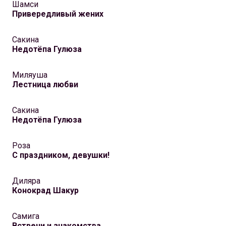
Шамси
Привередливый жених
Сакина
Недотёпа Гулюза
Миляуша
Лестница любви
Сакина
Недотёпа Гулюза
Роза
С праздником, девушки!
Диляра
Конокрад Шакур
Самига
Встречи и знакомства