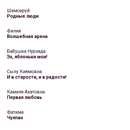
Шамсеруй
Родные люди
Филия
Волшебная арена
Бабушка Нурзада
Эх, яблоньки мои!
Сылу Киямовна
И в cтарости, и в радости!
Камиля Ахатовна
Первая любовь
Фатима
Чулпан