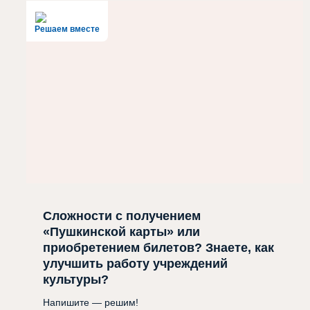
Решаем вместе
Сложности с получением
«Пушкинской карты» или
приобретением билетов? Знаете, как
улучшить работу учреждений
культуры?
Напишите — решим!