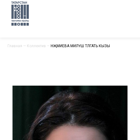
Главная
—
Коллектив
—
НӘҖМИЕВА МИЛӘҮШӘ ТӘЛГАТЬ КЫЗЫ