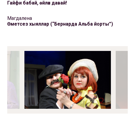
Гайфи бабай, өйлән давай!
Магдалена
Өметсез хыяллар (“Бернарда Альба йорты”)