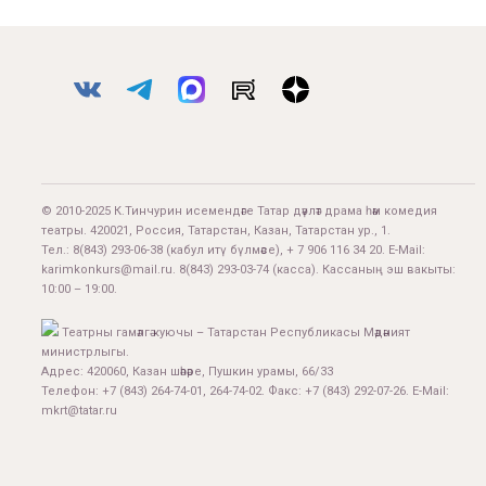
© 2010-2025 К.Тинчурин исемендәге Татар дәүләт драма һәм комедия
театры. 420021, Россия, Татарстан, Казан, Татарстан ур., 1.
Тел.:
8(843) 293-06-38
(кабул итү бүлмәсе), + 7 906 116 34 20. E-Mail:
karimkonkurs@mail.ru
.
8(843) 293-03-74
(касса). Кассаның эш вакыты:
10:00 – 19:00.
Театрны гамәлгә куючы – Татарстан Республикасы Мәдәният
министрлыгы.
Адрес: 420060, Казан шәһәре, Пушкин урамы, 66/33
Телефон: +7 (843) 264-74-01, 264-74-02. Факс: +7 (843) 292-07-26. E-Mail:
mkrt@tatar.ru