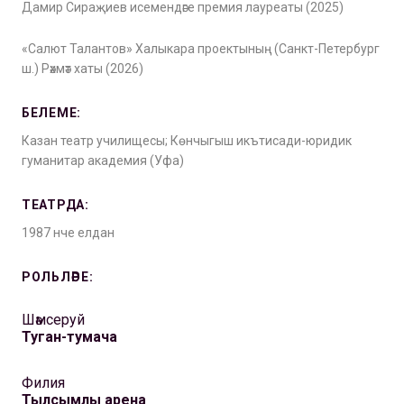
Дамир Сираҗиев исемендәге премия лауреаты (2025)
«Салют Талантов» Халыкара проектының (Санкт-Петербург
ш.) Рәхмәт хаты (2026)
БЕЛЕМЕ:
Казан театр училищесы; Көнчыгыш икътисади-юридик
гуманитар академия (Уфа)
ТЕАТРДА:
1987 нче елдан
РОЛЬЛӘРЕ:
Шәмсеруй
Туган-тумача
Филия
Тылсымлы арена