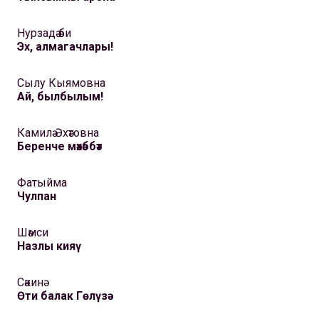
Нурзадә әби
Эх, алмагачлары!
Сылу Кыямовна
Ай, былбылым!
Камилә Әхәтовна
Беренче мәхәббәт
Фатыйма
Чулпан
Шәмси
Назлы кияү
Сәкинә
Өти балак Гөлүзә