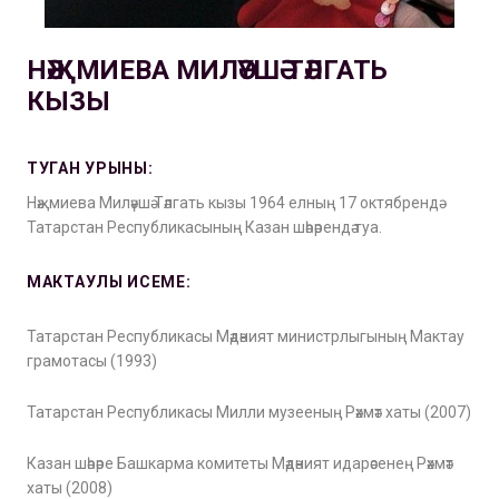
НӘҖМИЕВА МИЛӘҮШӘ ТӘЛГАТЬ
КЫЗЫ
ТУГАН УРЫНЫ:
Нәҗмиева Миләүшә Тәлгать кызы 1964 елның 17 октябрендә
Татарстан Республикасының Казан шәһәрендә туа.
МАКТАУЛЫ ИСЕМЕ:
Татарстан Республикасы Мәдәният министрлыгының Мактау
грамотасы (1993)
Татарстан Республикасы Милли музееның Рәхмәт хаты (2007)
Казан шәһәре Башкарма комитеты Мәдәният идарәсенең Рәхмәт
хаты (2008)