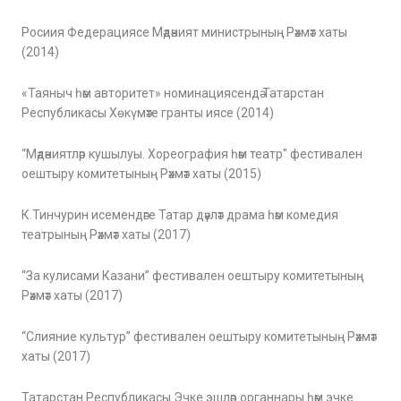
Росиия Федерациясе Мәдәният министрының Рәхмәт хаты
(2014)
«Таяныч һәм авторитет» номинациясендә Татарстан
Республикасы Хөкүмәте гранты иясе (2014)
“Мәдәниятләр кушылуы. Хореография һәм театр" фестивален
оештыру комитетының Рәхмәт хаты (2015)
К.Тинчурин исемендәге Татар дәүләт драма һәм комедия
театрының Рәхмәт хаты (2017)
“За кулисами Казани” фестивален оештыру комитетының
Рәхмәт хаты (2017)
“Слияние культур” фестивален оештыру комитетының Рәхмәт
хаты (2017)
Татарстан Республикасы Эчке эшләр органнары һәм эчке