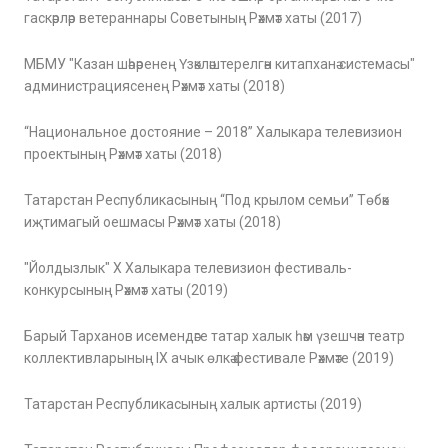
гаскәрләр ветераннары Советының Рәхмәт хаты (2017)
МБМУ "Казан шәһәренең Үзәкләштерелгән китапханә системасы"
администрациясенең Рәхмәт хаты (2018)
“Национальное достояние – 2018” Халыкара телевизион
проектының Рәхмәт хаты (2018)
Татарстан Республикасының “Под крылом семьи” Төбәк
иҗтимагый оешмасы Рәхмәт хаты (2018)
"Йолдызлык" Х Халыкара телевизион фестиваль-
конкурсының Рәхмәт хаты (2019)
Барый Тарханов исемендәге татар халык һәм үзешчән театр
коллективларының IX ачык өлкә фестивале Рәхмәте (2019)
Татарстан Республикасының халык артисты (2019)