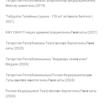
Татарстан Республикасы Профсоюзлар федерациясенең
Мактау грамотасы (2019)
"Габдулла Тукайның тууына - 135 ел" истәлекле билгесе (
2021)
КФУ СӨНҮ IT-лицее администрациясенең Рәхмәт хаты (2021)
Татарстан Республикасы Театр әһелләре берлегенең Рәхмәт
хаты (2023)
Татарстан Республикасының “Фидакарь хезмәт өчен”
Медале (2024)
Татарстан Республикасының Россия Федерациясендәге
Тулы вәкаләтле вәкиллегенең Рәхмәт хаты (2024)
Россия Федерациясе Театр әһелләре берлегенең Рәхмәт хаты
(2024)