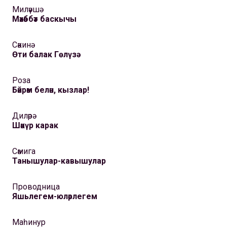
Миләүшә
Мәхәббәт баскычы
Сәкинә
Өти балак Гөлүзә
Роза
Бәйрәм белән, кызлар!
Диләрә
Шәкүр карак
Сәмига
Танышулар-кавышулар
Проводница
Яшьлегем-юләрлегем
Маһинур