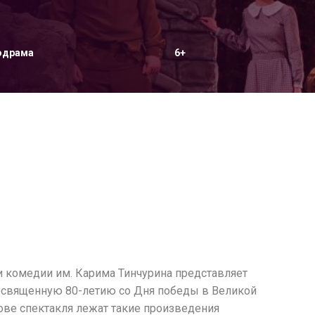
одрама
6+
и комедии им. Карима Тинчурина представляет
посвященную 80-летию со Дня победы в Великой
нове спектакля лежат такие произведения