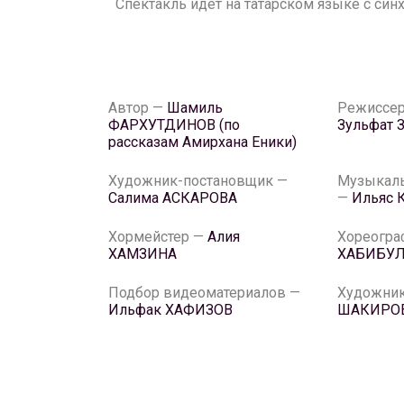
Спектакль идет на татарском языке с си
Автор —
Шамиль
Режиссер
ФАРХУТДИНОВ (по
Зульфат
рассказам Амирхана Еники)
Художник-постановщик —
Музыкаль
Салима АСКАРОВА
—
Ильяс
Хормейстер —
Алия
Хореогр
ХАМЗИНА
ХАБИБУ
Подбор видеоматериалов —
Художник
Ильфак ХАФИЗОВ
ШАКИРО