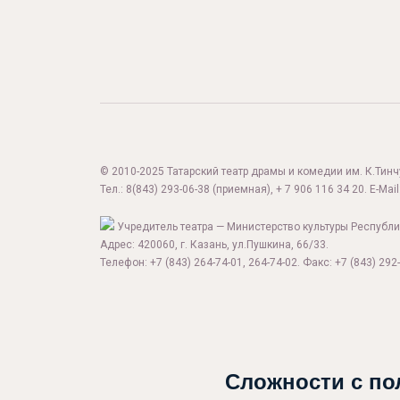
© 2010-2025 Татарский театр драмы и комедии им. К.Тинчур
Тел.:
8(843) 293-06-38
(приемная), + 7 906 116 34 20. E-Mail
Учредитель театра — Министерство культуры Республи
Адрес: 420060, г. Казань, ул.Пушкина, 66/33.
Телефон: +7 (843) 264-74-01, 264-74-02. Факс: +7 (843) 292-
Сложности с по