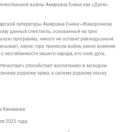
Отечественной войны Амирхана Еники как «Дитя»,
тарской литературы Амирхана Еники «Жаворонком
ому данный спектакль, основанный на трех
ьную программу, никого не оставит равнодушным.
сывает, какое горе принесла война, какое влияние
о несгибаемости нашего народа, его силе духа.
Отечества!» способствет воспитанию в молодом
 своему родному краю, к своему родному языку.
а Хакимова.
я 2025 года.