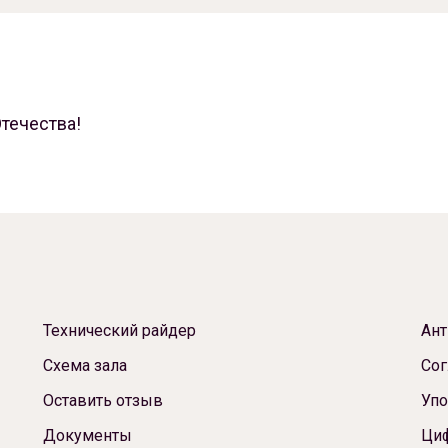
течества!
Технический райдер
Ант
Схема зала
Сог
Оставить отзыв
Упо
Документы
Ци