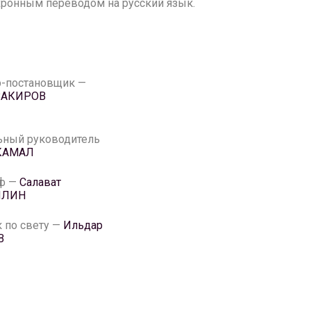
нхронным переводом на русский язык.
-постановщик —
 ЗАКИРОВ
ный руководитель
 КАМАЛ
аф —
Салават
ЛЛИН
 по свету —
Ильдар
В