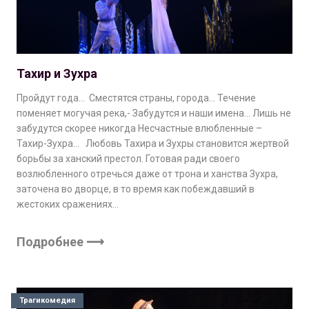
Тахир и Зухра
Пройдут года… Сместятся страны, города… Течение
поменяет могучая река,- Забудутся и наши имена… Лишь не
забудутся скорее никогда Несчастные влюбленные –
Тахир-Зухра… Любовь Тахира и Зухры становится жертвой
борьбы за ханский престол. Готовая ради своего
возлюбленного отречься даже от трона и ханства Зухра,
заточена во дворце, в то время как побеждавший в
жестоких сражениях…
Подробнее ⟶
Трагикомедия