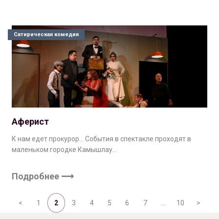
Сатирическая комедия
Аферист
К нам едет прокурор… События в спектакле проходят в
маленьком городке Камышлау…
Подробнее ⟶
<
1
2
3
4
5
6
7
…
10
>