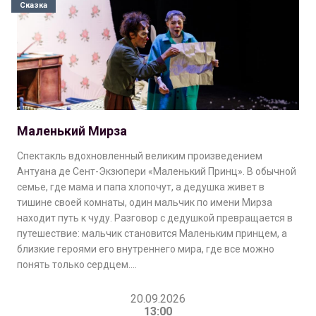
Сказка
Маленький Мирза
Спектакль вдохновленный великим произведением
Антуана де Сент-Экзюпери «Маленький Принц». В обычной
семье, где мама и папа хлопочут, а дедушка живет в
тишине своей комнаты, один мальчик по имени Мирза
находит путь к чуду. Разговор с дедушкой превращается в
путешествие: мальчик становится Маленьким принцем, а
близкие героями его внутреннего мира, где все можно
понять только сердцем….
20.09.2026
13:00