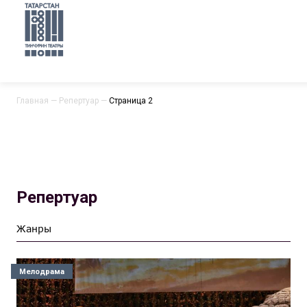
Главная
—
Репертуар
—
Страница 2
Репертуар
Мелодрама