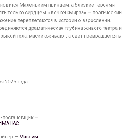
ановится Маленьким принцем, а близкие героями
ять только сердцем. «Кечкенә Мирза» — поэтический
ажение переплетаются в истории о взрослении,
оединяются драматическая глубина живого театра и
зыкой тела, маски оживают, а свет превращается в
я 2025 года.
-постановщик —
РИМАНАС
айнер —
Максим