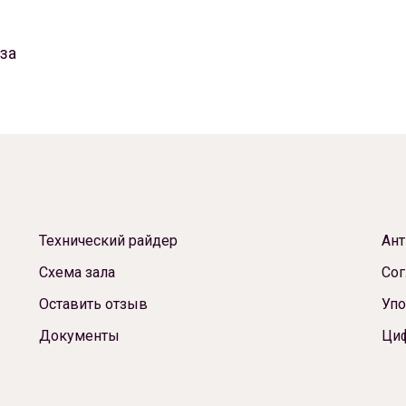
за
Технический райдер
Ант
Схема зала
Сог
Оставить отзыв
Упо
Документы
Ци