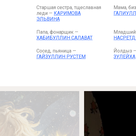
Старшая сестра, тщеславная
Мама, би
леди —
КАРИМОВА
ГАЛИУЛЛ
ЭЛЬВИНА
Папа, фонарщик —
Младший 
ХАБИБУЛЛИН САЛАВАТ
НАСРЕТД
Сосед, пьяница —
Йолдыз 
ГАЙЗУЛЛИН РУСТЕМ
ЗУЛЕЙХА
Афиша
О театре