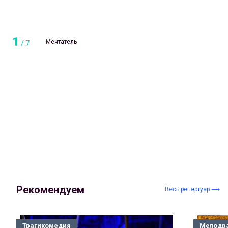
1
Мечтатель
/
7
Рекомендуем
Весь репертуар ⟶
Трагикомедия
Мелодр