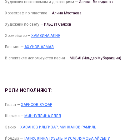
Художник по костюмам и декорациям —
Ильшат Вильданов
Хореограф по пластике —
Алина Мустаева
Художник по свету —
Ильшат Саяхов
Хормейстер —
ХАМЗИНА АЛИЯ
Баянист —
АХУНОВ АЛМАЗ
В спектакле используются песни —
MUBAI (Ильдар Мубаракшин)
РОЛИ ИСПОЛНЯЮТ:
Гиззат —
ХАРИСОВ ЗУФАР
Шарифа —
МИННУЛЛИНА ЛЯЛЯ
Закир —
ХАСАНОВ ИЛЬГИЗАР
,
МИНХАНОВ РАМИЛЬ
Йолдыз —
ГАЛИУЛЛИНА ГУЗЕЛЬ
,
МУСАЛЛЯМОВА АЙСЫЛУ