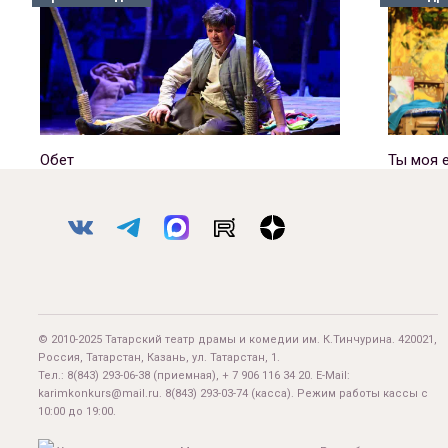
Обет
Ты моя 
© 2010-2025 Татарский театр драмы и комедии им. К.Тинчурина. 420021,
Россия, Татарстан, Казань, ул. Татарстан, 1.
Тел.:
8(843) 293-06-38
(приемная), + 7 906 116 34 20. E-Mail:
karimkonkurs@mail.ru
.
8(843) 293-03-74
(касса). Режим работы кассы с
10:00 до 19:00.