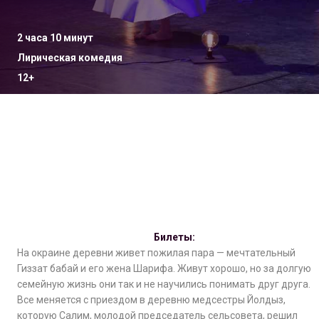
2 часа 10 минут
Лирическая комедия
12+
Билеты:
На окраине деревни живет пожилая пара — мечтательный
Гиззат бабай и его жена Шарифа. Живут хорошо, но за долгую
семейную жизнь они так и не научились понимать друг друга.
Все меняется с приездом в деревню медсестры Йолдыз,
которую Салим, молодой председатель сельсовета, решил