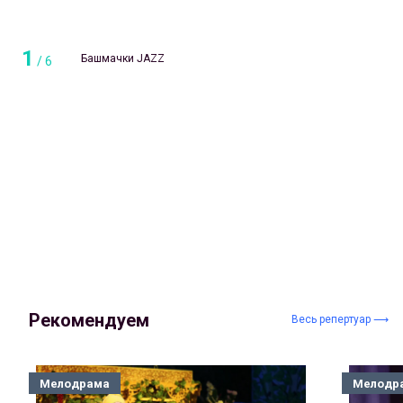
1
Башмачки JAZZ
/
6
Рекомендуем
Весь репертуар ⟶
Мелодрама
Мелодр