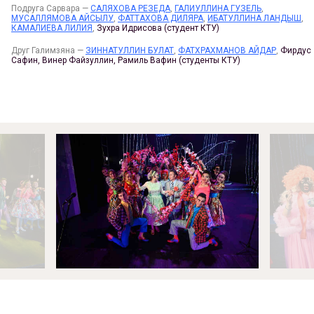
Подруга Сарвара —
САЛЯХОВА РЕЗЕДА
,
ГАЛИУЛЛИНА ГУЗЕЛЬ
,
МУСАЛЛЯМОВА АЙСЫЛУ
,
ФАТТАХОВА ДИЛЯРА
,
ИБАТУЛЛИНА ЛАНДЫШ
,
КАМАЛИЕВА ЛИЛИЯ
,
Зухра Идрисова (студент КТУ)
Друг Галимзяна —
ЗИННАТУЛЛИН БУЛАТ
,
ФАТХРАХМАНОВ АЙДАР
,
Фирдус
Сафин, Винер Файзуллин, Рамиль Вафин (студенты КТУ)