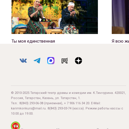
Ты моя единственная
Я всю ж
© 2010-2025 Татарский театр драмы и комедии им. К.Тинчурина. 420021,
Россия, Татарстан, Казань, ул. Татарстан, 1.
Тел.:
8(843) 293-06-38
(приемная), + 7 906 116 34 20. E-Mail:
karimkonkurs@mail.ru
.
8(843) 293-03-74
(касса). Режим работы кассы с
10:00 до 19:00.