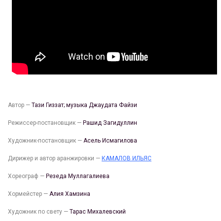
Автор —
Тази Гиззат; музыка Джаудата Файзи
Режиссер-постановщик —
Рашид Загидуллин
Художник-постановщик —
Асель Исмагилова
Дирижер и автор аранжировки —
КАМАЛОВ ИЛЬЯС
Хореограф —
Резеда Муллагалиева
Хормейстер —
Алия Хамзина
Художник по свету —
Тарас Михалевский