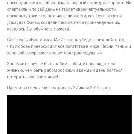
воссоединения влюбленных, на первый взгляд, все просто. Но
спектакль и по сей день не теряет своей актуальности,
поскольку такие талантливые личности, как Тази Гиззат и
Джаудат Файзи, создали бессмертное произведение из,
казалось бы, обычного сюжета.
Спектакль «Башмачки JAZZ» вновь убедил зрителей в том,
что любовь превосходит все богатства в мире. Песни, танцы и
хороший юмор никого не оставят равнодушным.
Запомните: лучше быть рабом любви, и наслаждаться
жизнью, чем быть рабом роскоши и каждый день бояться
потерять свое состояние!
Премьера спектакля состоялась 27 июня 2019 года.