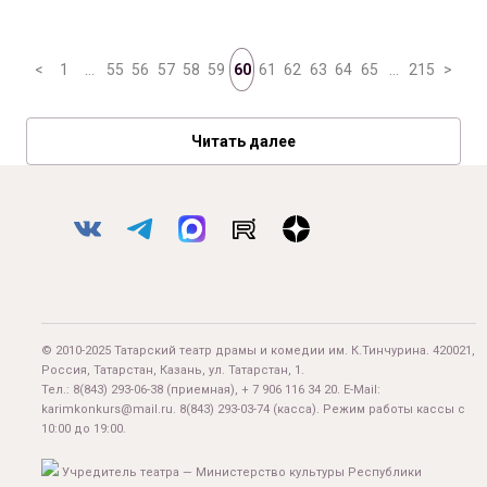
<
1
…
55
56
57
58
59
60
61
62
63
64
65
…
215
>
Читать далее
© 2010-2025 Татарский театр драмы и комедии им. К.Тинчурина. 420021,
Россия, Татарстан, Казань, ул. Татарстан, 1.
Тел.:
8(843) 293-06-38
(приемная), + 7 906 116 34 20. E-Mail:
karimkonkurs@mail.ru
.
8(843) 293-03-74
(касса). Режим работы кассы с
10:00 до 19:00.
Учредитель театра — Министерство культуры Республики