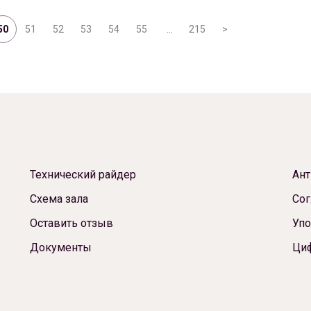
50
51
52
53
54
55
…
215
>
Технический райдер
Ант
Схема зала
Сог
Оставить отзыв
Упо
Документы
Ци