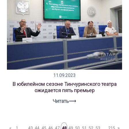
11.09.2023
В юбилейном сезоне Тинчуринского театра
ожидается пять премьер
Читать⟶
<
1
…
43
44
45
46
47
48
49
50
51
52
53
…
215
>