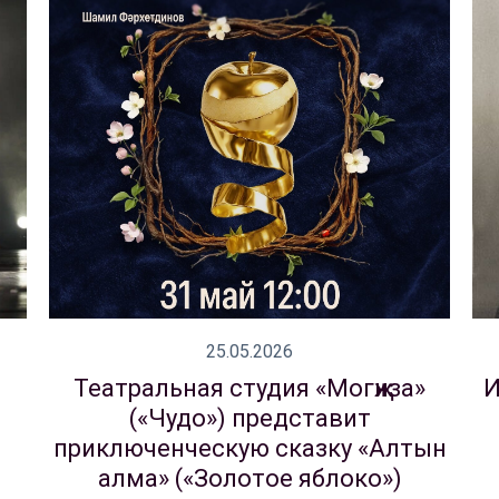
25.05.2026
Театральная студия «Могҗиза»
И
(«Чудо») представит
приключенческую сказку «Алтын
алма» («Золотое яблоко»)