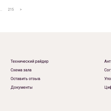
…
215
>
Технический райдер
Ант
Схема зала
Сог
Оставить отзыв
Упо
Документы
Ци