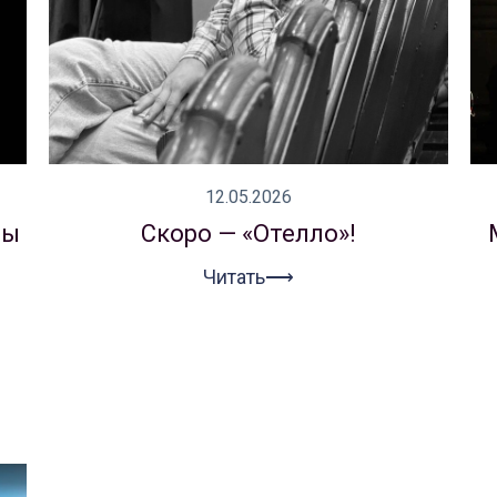
12.05.2026
мы
Скоро — «Отелло»!
й
Читать⟶