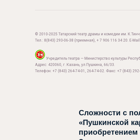
© 2010-2025 Татарский театр драмы и комедии им. К.Тинчур
Тел.:
8(843) 293-06-38
(приемная), + 7 906 116 34 20. E-Mail
Учредитель театра — Министерство культуры Респу
Адрес: 420060, г. Казань, ул.Пушкина, 66/33.
Телефон: +7 (843) 264-74-01, 264-74-02. Факс: +7 (843) 292-
Сложности с по
«Пушкинской ка
приобретением