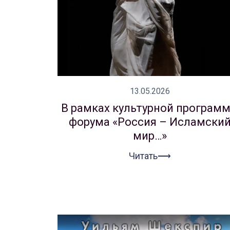
13.05.2026
В рамках культурной програм
форума «Россия – Исламски
мир…»
Читать⟶
Афиша
О театре