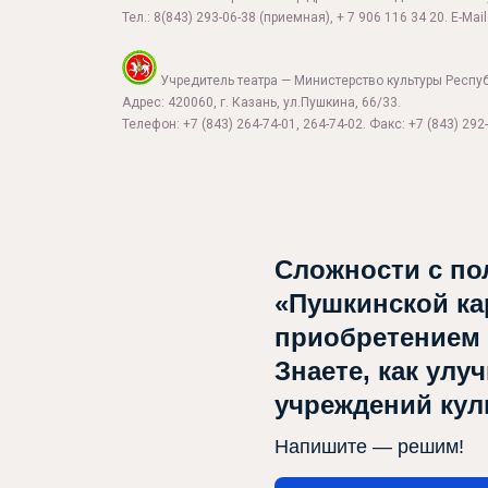
Тел.:
8(843) 293-06-38
(приемная), + 7 906 116 34 20. E-Mail
Учредитель театра — Министерство культуры Респу
Адрес: 420060, г. Казань, ул.Пушкина, 66/33.
Телефон: +7 (843) 264-74-01, 264-74-02. Факс: +7 (843) 292-
Афиша
Сложности с по
«Пушкинской ка
О театре
приобретением
Новости
Знаете, как улу
Репертуар
учреждений ку
Проекты
Напишите — решим!
Медиа