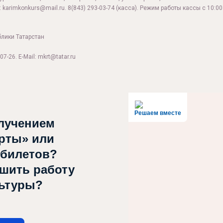
:
karimkonkurs@mail.ru
.
8(843) 293-03-74
(касса). Режим работы кассы с 10:00 
блики Татарстан
07-26. E-Mail: mkrt@tatar.ru
Решаем вместе
лучением
рты» или
 билетов?
чшить работу
льтуры?