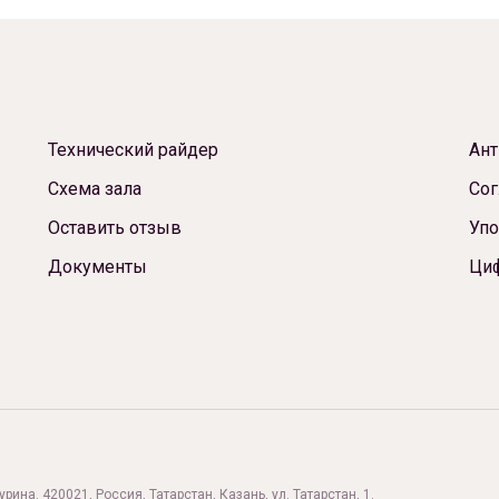
Технический райдер
Ант
Схема зала
Сог
Оставить отзыв
Упо
Документы
Ци
ина. 420021, Россия, Татарстан, Казань, ул. Татарстан, 1.