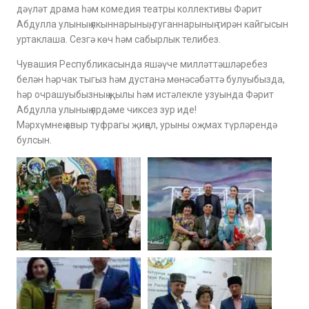
дәүләт драма һәм комедия театры коллективы Фәрит
Абдулла улының якыннарының, туганнарының тирән кайгысын
уртаклаша. Сезгә көч һәм сабырлык телибез.
Чувашия Республикасында яшәүче милләттәшләребез
белән һәрчак тыгыз һәм дустанә мөнәсәбәттә булуыбызда,
һәр очрашуыбызның җылы һәм истәлекле узуында Фәрит
Абдулла улының ярдәме чиксез зур иде!
Мәрхүмнең авыр туфрагы җиңел, урыны оҗмах түрләрендә
булсын.