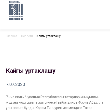
Главная
—
Новости
—
Кайгы уртаклашу
Кайгы уртаклашу
7.07.2020
7 нче июль, Чувашия Республикасы татарларының милли-
мәдәни мөхтәрияте җитәкчесе Гыйбатдинов Фәрит Абдулла
улы вафат булды. Кәрим Тинчурин исемендәге Татар