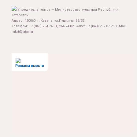
Учредитель театра — Министерство культуры Республики
Татарстан
Адрес: 420060, г. Казань, ул.Пушкина, 66/33.
Телефон: +7 (843) 264-74-01, 264-74-02. Факс: +7 (843) 292-07-26. E-Mail:
mkrt@tatar.ru
Решаем вместе