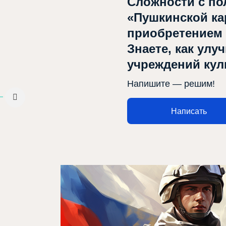
Сложности с по
«Пушкинской ка
приобретением
Знаете, как улу
Афиша
учреждений ку
О театре
Напишите — решим!
Новости
Написать
Репертуар
Проекты
Медиа
Контакты