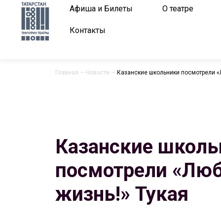
Афиша и Билеты
О театре
Контакты
Главная
—
Новости
—
Казанские школьники посмотрели «
Казанские школь
посмотрели «Лю
жизнь!» Тукая