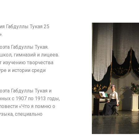
ия Габдуллы Тукая 25
».
оэта Габдуллы Тукая.
школ, гимназий и лицеев.
т изучению творчества
уре и истории среди
оэта Габдуллы Тукая и
нных с 1907 по 1913 годы,
повести «Что я помню о
узыка, специально