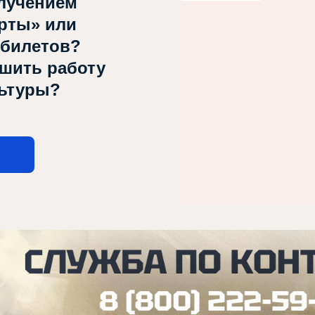
лучением
рты» или
 билетов?
чшить работу
льтуры?