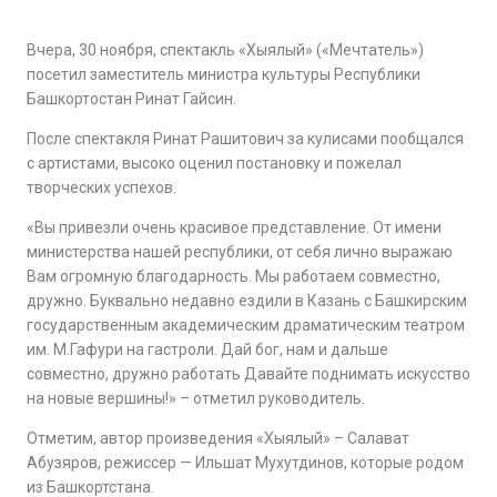
Вчера, 30 ноября, спектакль «Хыялый» («Мечтатель»)
посетил заместитель министра культуры Республики
Башкортостан Ринат Гайсин.
После спектакля Ринат Рашитович за кулисами пообщался
с артистами, высоко оценил постановку и пожелал
творческих успехов.
«Вы привезли очень красивое представление. От имени
министерства нашей республики, от себя лично выражаю
Вам огромную благодарность. Мы работаем совместно,
дружно.
Буквально недавно ездили в Казань с Башкирским
государственным академическим драматическим театром
им. М.Гафури на гастроли.
Дай бог, нам и дальше
совместно, дружно работать Давайте поднимать искусство
на новые вершины!» – отметил руководитель.
Отметим, автор произведения
«Хыялый» –
Салават
Абузяров
, режиссер —
Ил
ь
шат Мухутдинов, которые родом
из Башкортстана.