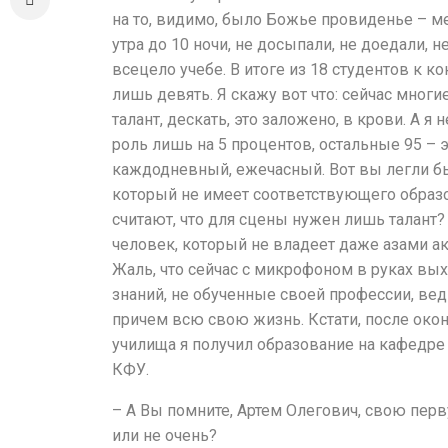
Новости
на то, видимо, было Божье провиденье – ме
Репертуар
утра до 10 ночи, не досыпали, не доедали, н
всецело учебе. В итоге из 18 студентов к к
Проекты
лишь девять. Я скажу вот что: сейчас многи
талант, дескать, это заложено, в крови. А я н
Медиа
роль лишь на 5 процентов, остальные 95 – э
Контакты
каждодневный, ежечасный. Вот вы легли бы
который не имеет соответствующего образо
считают, что для сцены нужен лишь талант?
человек, который не владеет даже азами а
Жаль, что сейчас с микрофоном в руках вы
знаний, не обученные своей профессии, вед
причем всю свою жизнь. Кстати, после окон
училища я получил образование на кафедре
КФУ.
– А Вы помните, Артем Олегович, свою пер
или не очень?