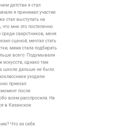
нем детстве я стал
начале я принимал участие
же стал выступать на
 что мне это постепенно
м среди сверстников, меня
резил сценой, мечтал стать
тки, мама стала подбирать
ольше всего. Подумывали
 искусств, однако там
я в школе дальше не было
ноклассники уходили
евню приехал
 момент после
обо всем расспросила. На
ся в Казанское
ние? Что из себя