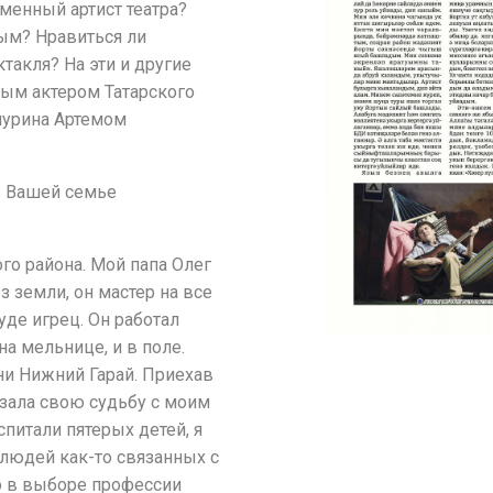
менный артист театра?
ым? Нравиться ли
такля? На эти и другие
ым актером Татарского
чурина Артемом
в Вашей семье
о района. Мой папа Олег
 земли, он мастер на все
дуде игрец. Он работал
а мельнице, и в поле.
ни Нижний Гарай. Приехав
язала свою судьбу с моим
спитали пятерых детей, я
 людей как-то связанных с
то в выборе профессии