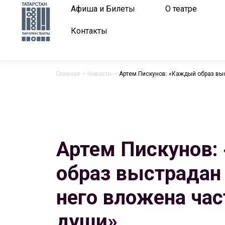
Афиша и Билеты
О театре
Контакты
Главная
—
Новости
—
Артем Пискунов: «Каждый образ вы
Артем Пискунов
образ выстрадан
него вложена час
души»