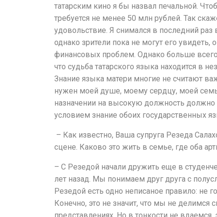
татарским кино я бы назвал печальной. Что
требуется не менее 50 млн рублей. Так скаж
удовольствие. Я снимался в последний раз
однако зрители пока не могут его увидеть, о
финансовых проблем. Однако больше всего в
что судьба татарского языка находится в н
Знание языка матери многие не считают ва
нужен моей душе, моему сердцу, моей семье
назначении на высокую должность должно
условием знание обоих государственных яз
– Как известно, Ваша супруга Резеда Салах
сцене. Каково это жить в семье, где оба ар
­– С Резедой начали дружить еще в студенч
лет назад. Мы понимаем друг друга с полусло
Резедой есть одно неписаное правило: не го
Конечно, это не значит, что мы не делимся
представлениях. Но в тонкости не вдаемся, 