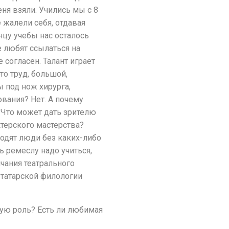
ня взяли. Учились мы с 8
е жалели себя, отдавая
онцу учебы нас осталось
е любят ссылаться на
е согласен. Талант играет
то труд, большой,
 под нож хирурга,
вания? Нет. А почему
 Что может дать зрителю
ктерского мастерства?
ходят люди без каких-либо
ь ремеслу надо учиться,
чания театрального
 татарской филологии
вую роль? Есть ли любимая