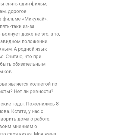
бы снять один фильм,
ем, дорогое
 в фильме «Микулай»,
пять-таки из-за
олнует даже не это, а то,
езавидном положении.
жным. А родной язык
. Считаю, что при
 быть обязательным
ыков.
ова является коллегой по
тисты? Нет ли ревности?
еские годы. Поженились 8
ва. Кстати, у нас с
ворить дома о работе.
 своим мнением о
это своя кухня. Моя жена