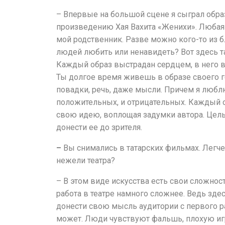
– Впервые на большой сцене я сыграл обра
произведению Хая Вахита «Женихи». Любая 
мой родственник. Разве можно кого-то из б
людей любить или ненавидеть? Вот здесь та
Каждый образ выстрадан сердцем, в него 
Ты долгое время живешь в образе своего г
повадки, речь, даже мысли. Причем я люблю
положительных, и отрицательных. Каждый о
свою идею, воплощая задумки автора. Цель
донести ее до зрителя.
–
Вы снимались в татарских фильмах. Легче
нежели театра?
– В этом виде искусства есть свои сложност
работа в театре намного сложнее. Ведь зде
донести свою мысль аудитории с первого р
может. Люди чувствуют фальшь, плохую игр