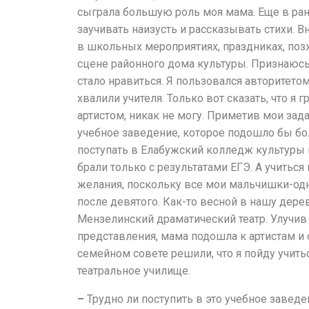
сыграла большую роль моя мама. Еще в ран
заучивать наизусть и рассказывать стихи. В
в школьных мероприятиях, праздниках, поз
сцене районного дома культуры. Признаюсь,
стало нравиться. Я пользовался авторитето
хвалили учителя. Только вот сказать, что я г
артистом, никак не могу. Приметив мои зада
учебное заведение, которое подошло бы б
поступать в Елабужский колледж культуры и
брали только с результатами ЕГЭ. А учитьс
желания, поскольку все мои мальчишки-од
после девятого. Как-то весной в нашу дер
Мензелинский драматический театр. Улучив
представления, мама подошла к артистам и 
семейном совете решили, что я пойду учить
театральное училище.
–
Трудно ли поступить в это учебное заведе