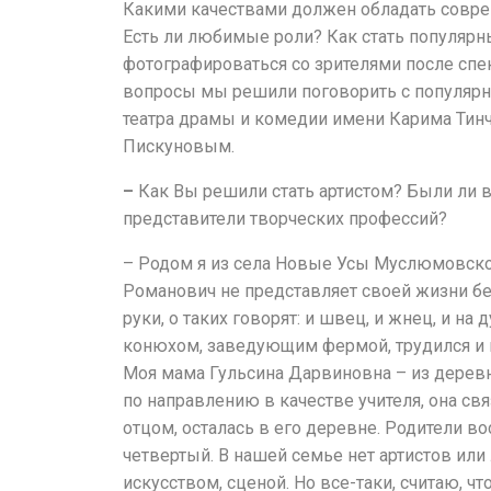
Какими качествами должен обладать совре
Есть ли любимые роли? Как стать популярн
фотографироваться со зрителями после спек
вопросы мы решили поговорить с популярн
театра драмы и комедии имени Карима Тин
Пискуновым.
–
Как Вы решили стать артистом? Были ли 
представители творческих профессий?
– Родом я из села Новые Усы Муслюмовског
Романович не представляет своей жизни без
руки, о таких говорят: и швец, и жнец, и на 
конюхом, заведующим фермой, трудился и н
Моя мама Гульсина Дарвиновна – из дерев
по направлению в качестве учителя, она св
отцом, осталась в его деревне. Родители во
четвертый. В нашей семье нет артистов или
искусством, сценой. Но все-таки, считаю, ч