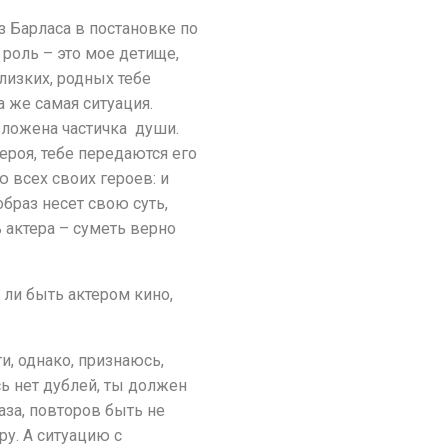
з Барласа в постановке по
роль – это мое детище,
лизких, родных тебе
 же самая ситуация.
вложена частичка души.
ероя, тебе передаются его
 всех своих героев: и
браз несет свою суть,
 актера – суметь верно
 ли быть актером кино,
и, однако, признаюсь,
сь нет дублей, ты должен
аза, повторов быть не
у. А ситуацию с