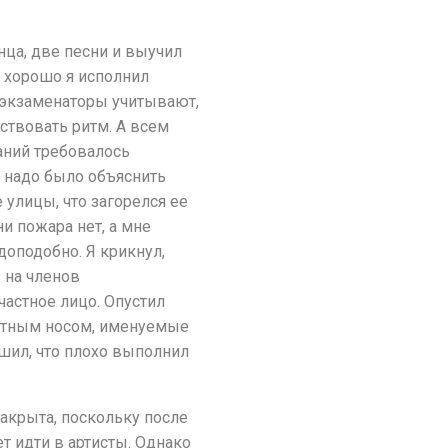
анца, две песни и выучил
и хорошо я исполнил
, экзаменаторы учитывают,
ствовать ритм. А всем
даний требовалось
 надо было объяснить
 улицы, что загорелся ее
ни пожара нет, а мне
доподобно. Я крикнул,
 на членов
частное лицо. Опустил
ратным носом, именуемые
ешил, что плохо выполнил
закрыта, поскольку после
т идти в артисты. Однако