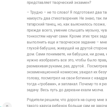
представляет творческий экзамен?
– Трудно – не то слово! Я подготовил два т
наизусть два стихотворения. Не знаю, так л
татарский танец, но, как выяснилось позже
прежде всего, умение слышать музыку, чув
тонкостям научат сами. Кроме этих трех за
выполнить еще и творческое задание – мне
глухой бабушке, живущей на другой стороне
дом. Сами понимаете, ни бабушки, ни дома, 
нужно изобразить все это, чтобы было прав
размахивая руками, раз, другой… Посмотрев
экзаменационной комиссии, увидел их безу
голову, посмотрел на свои ботинки с квад
тогда «гробами», и заплакал. Почему-то я р
Афиша
задачу. Весь путь до деревни ехали молча.
О театре
Родители решили, что дорога на сцену мне 
такого казуса ребенок больше сам не захоче