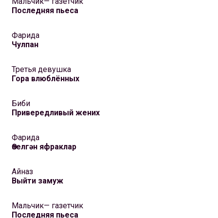
Мальчик— газетчик
Последняя пьеса
Фарида
Чулпан
Третья девушка
Гора влюблённых
Биби
Привередливый жених
Фарида
Өзелгән яфраклар
Айназ
Выйти замуж
Мальчик— газетчик
Последняя пьеса