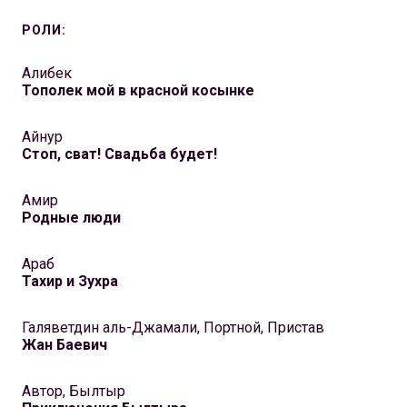
РОЛИ:
Алибек
Тополек мой в красной косынке
Айнур
Стоп, сват! Свадьба будет!
Амир
Родные люди
Араб
Тахир и Зухра
Галяветдин аль-Джамали, Портной, Пристав
Жан Баевич
Автор, Былтыр