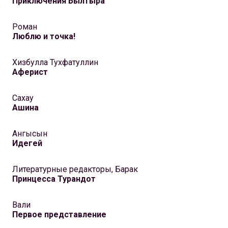
Приключения Былтыра
Роман
Люблю и точка!
Хизбулла Тухфатуллин
Аферист
Сахау
Ашина
Ангысын
Идегей
Литературные редакторы, Барак
Принцесса Турандот
Вали
Первое представление