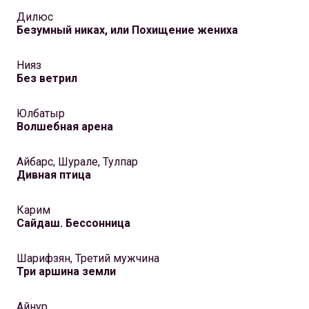
Дилюс
Безумный никах, или Похищение жениха
Нияз
Без ветрил
Юлбатыр
Волшебная арена
Айбарс, Шурале, Тулпар
Дивная птица
Карим
Сайдаш. Бессонница
Шарифзян, Третий мужчина
Три аршина земли
Айнур