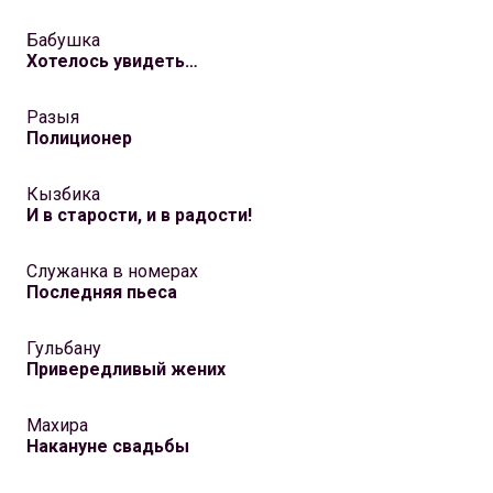
Бабушка
Хотелось увидеть…
Разыя
Полиционер
Кызбика
И в cтарости, и в радости!
Служанка в номерах
Последняя пьеса
Гульбану
Привередливый жених
Махира
Накануне свадьбы