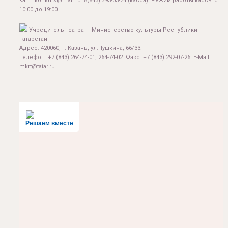
karimkonkurs@mail.ru
.
8(843) 293-03-74
(касса). Режим работы кассы с
10:00 до 19:00.
Учредитель театра — Министерство культуры Республики
Татарстан
Адрес: 420060, г. Казань, ул.Пушкина, 66/33.
Телефон: +7 (843) 264-74-01, 264-74-02. Факс: +7 (843) 292-07-26. E-Mail:
mkrt@tatar.ru
Решаем вместе