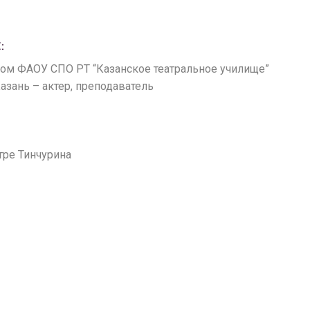
:
плом ФАОУ СПО РТ “Казанское театральное училище”
Казань – актер, преподаватель
атре Тинчурина