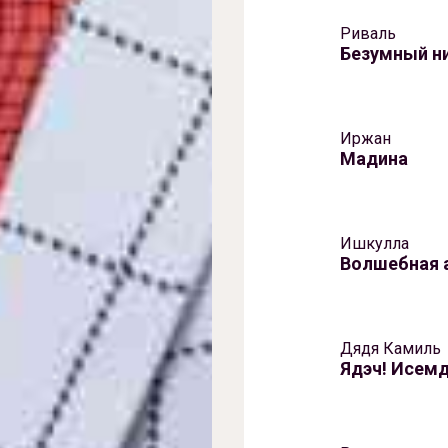
Риваль
Безумный н
Иржан
Мадина
Ишкулла
Волшебная 
Дядя Камиль
Ядэч! Исемд