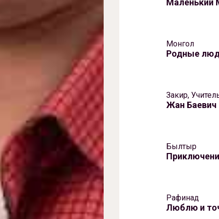
Маленький 
Монгол
Родные лю
Закир, Учител
Жан Баевич
Былтыр
Приключен
Рафинад
Люблю и то