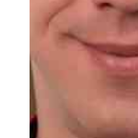
Афиша
О театре
Новости
Репертуар
Проекты
Медиа