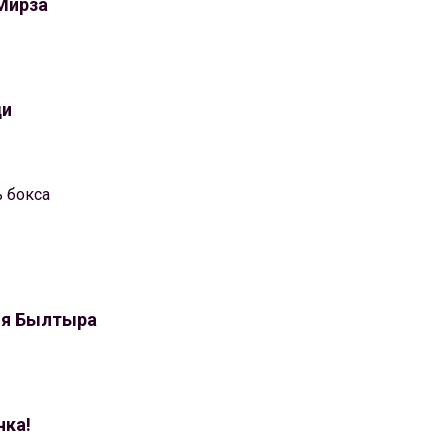
Мирза
ди
ь бокса
ия Былтыра
чка!