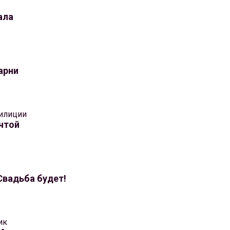
ала
арни
илиции
чтой
 Свадьба будет!
ик