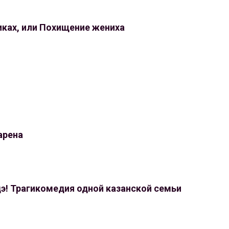
иках, или Похищение жениха
арена
э! Трагикомедия одной казанской семьи