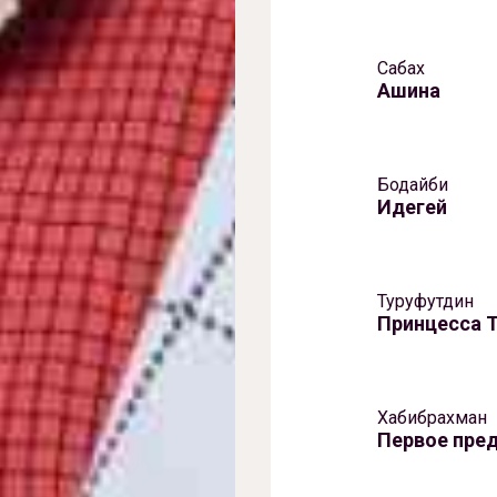
Сабах
Ашина
Бодайби
Идегей
Туруфутдин
Принцесса 
Хабибрахман
Первое пре