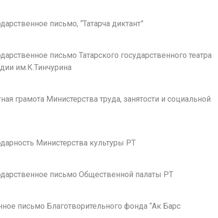
годарственное письмо, “Татарча диктант”
годарственное письмо Татарского государственного театра
дии им.К.Тинчурина
етная грамота Министерства труда, занятости и социальной
годарность Министерства культуры РТ
агодарственное письмо Общественной палаты РТ
нное письмо Благотворительного фонда “Ак Барс