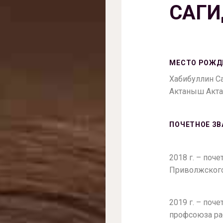
САГ
МЕСТО РОЖД
Хабибуллин Са
Актаныш Акта
ПОЧЕТНОЕ ЗВ
2018 г. – поч
Приволжского
2019 г. – поч
профсоюза ра