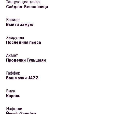
Танцующие танго
Сайдаш. Бессонница
Василь
Выйти замуж
Хайрулла
Последняя пьеса
Ахмет
Проделки Гульшаян
Гаффар
Башмачки JAZZ
Внук
Кароль
Нафтали
Йусуф-Зулейха