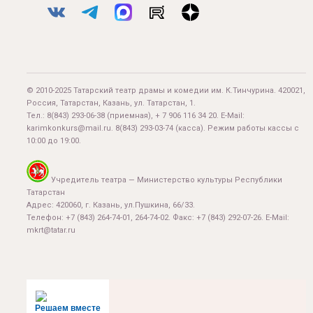
© 2010-2025 Татарский театр драмы и комедии им. К.Тинчурина. 420021,
Россия, Татарстан, Казань, ул. Татарстан, 1.
Тел.:
8(843) 293-06-38
(приемная), + 7 906 116 34 20. E-Mail:
karimkonkurs@mail.ru
.
8(843) 293-03-74
(касса). Режим работы кассы с
10:00 до 19:00.
Учредитель театра — Министерство культуры Республики
Татарстан
Адрес: 420060, г. Казань, ул.Пушкина, 66/33.
Телефон: +7 (843) 264-74-01, 264-74-02. Факс: +7 (843) 292-07-26. E-Mail:
mkrt@tatar.ru
Решаем вместе