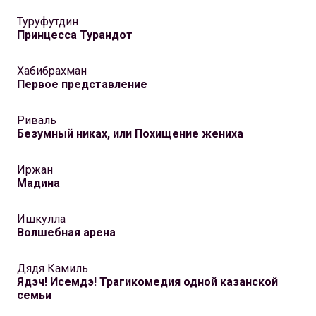
Туруфутдин
Принцесса Турандот
Хабибрахман
Первое представление
Риваль
Безумный никах, или Похищение жениха
Иржан
Мадина
Ишкулла
Волшебная арена
Дядя Камиль
Ядэч! Исемдэ! Трагикомедия одной казанской
семьи